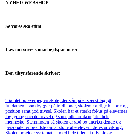
NYHED WEBSHOP
Se vores skolefilm
Læs om vores samarbejdspartnere:
Den tilsynsførende skriver:
“Samlet oplever jeg en skole, der står på et stærkt fagligt
fundament, som bygger på traditioner, skolens særlige historie og
position samt god trivsel. Skolen har et stærkt fokus på elevernes
faglige og sociale trivsel og samspillet omkring det hele
menneske. Stemningen på skolen er god og anerkendende og
personalet er bevidste om at støtte alle elever i deres udvikling.
Skolen arbejder systematisk med hele tiden at udvikle og