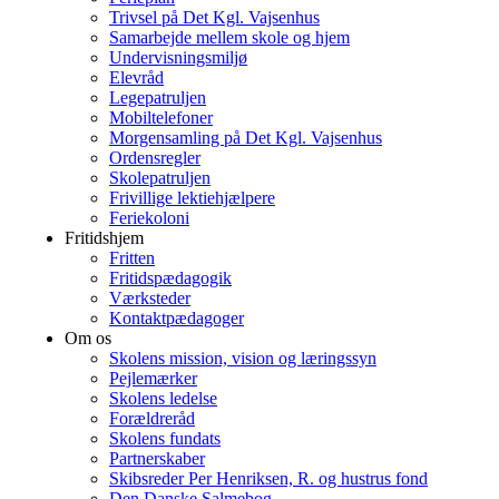
Trivsel på Det Kgl. Vajsenhus
Samarbejde mellem skole og hjem
Undervisningsmiljø
Elevråd
Legepatruljen
Mobiltelefoner
Morgensamling på Det Kgl. Vajsenhus
Ordensregler
Skolepatruljen
Frivillige lektiehjælpere
Feriekoloni
Fritidshjem
Fritten
Fritidspædagogik
Værksteder
Kontaktpædagoger
Om os
Skolens mission, vision og læringssyn
Pejlemærker
Skolens ledelse
Forældreråd
Skolens fundats
Partnerskaber
Skibsreder Per Henriksen, R. og hustrus fond
Den Danske Salmebog