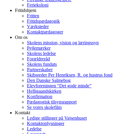
Feriekoloni
Fritidshjem
Fritten
Fritidspædagogik
Værksteder
Kontaktpædagoger
Om os
Skolens mission, vision og læringssyn
Pejlemærker
Skolens ledelse
Forældreråd
Skolens fundats
Partnerskaber
Skibsreder Per Henriksen, R. og hustrus fond
Den Danske Salmebog
Elevforeningen “Det gode minde”
Helligaandskirken
Konfirmation
Pædagogisk tilsynsrapport
Se vores skolefilm
Kontakt
Ledige stillinger på Vajsenhuset
Kontaktoplysninger
Ledelse