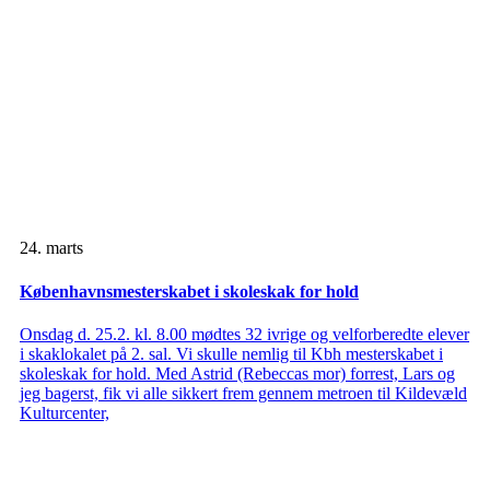
24. marts
Københavnsmesterskabet i skoleskak for hold
Onsdag d. 25.2. kl. 8.00 mødtes 32 ivrige og velforberedte elever
i skaklokalet på 2. sal. Vi skulle nemlig til Kbh mesterskabet i
skoleskak for hold. Med Astrid (Rebeccas mor) forrest, Lars og
jeg bagerst, fik vi alle sikkert frem gennem metroen til Kildevæld
Kulturcenter,