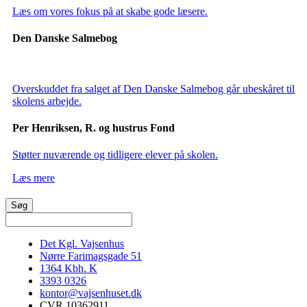
Læs om vores fokus på at skabe gode læsere.
Den Danske Salmebog
Overskuddet fra salget af Den Danske Salmebog går ubeskåret til
skolens arbejde.
Per Henriksen, R. og hustrus Fond
Støtter nuværende og tidligere elever på skolen.
Læs mere
Det Kgl. Vajsenhus
Nørre Farimagsgade 51
1364
Kbh. K
3393 0326
kontor@vajsenhuset.dk
CVR 10362911