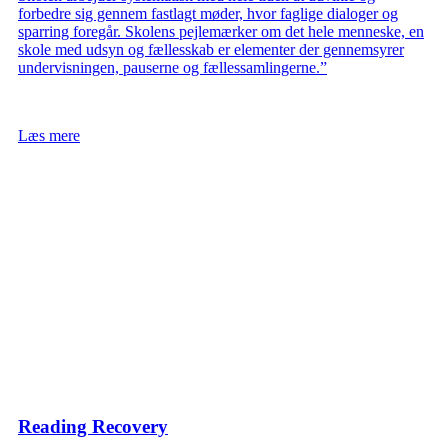
forbedre sig gennem fastlagt møder, hvor faglige dialoger og
sparring foregår. Skolens pejlemærker om det hele menneske, en
skole med udsyn og fællesskab er elementer der gennemsyrer
undervisningen, pauserne og fællessamlingerne.”
Læs mere
Reading Recovery