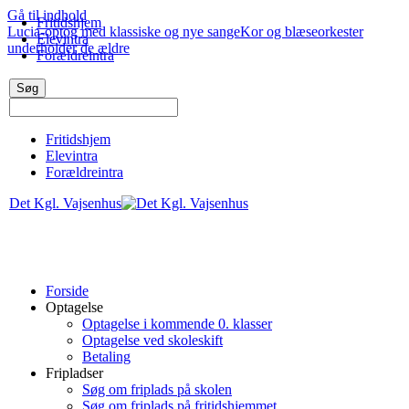
Gå til indhold
Fritidshjem
Lucia-optog med klassiske og nye sange
Kor og blæseorkester
Elevintra
underholder de ældre
Forældreintra
Fritidshjem
Elevintra
Forældreintra
Det Kgl. Vajsenhus
Forside
Optagelse
Optagelse i kommende 0. klasser
Optagelse ved skoleskift
Betaling
Fripladser
Søg om friplads på skolen
Søg om friplads på fritidshjemmet