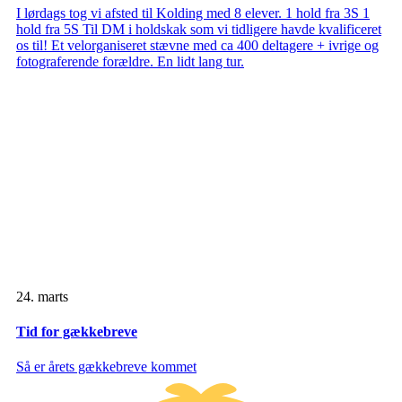
I lørdags tog vi afsted til Kolding med 8 elever. 1 hold fra 3S 1
hold fra 5S Til DM i holdskak som vi tidligere havde kvalificeret
os til! Et velorganiseret stævne med ca 400 deltagere + ivrige og
fotograferende forældre. En lidt lang tur.
24. marts
Tid for gækkebreve
Så er årets gækkebreve kommet