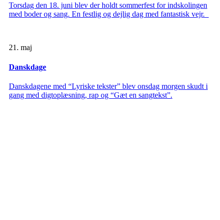
Torsdag den 18. juni blev der holdt sommerfest for indskolingen
med boder og sang. En festlig og dejlig dag med fantastisk vejr.
21. maj
Danskdage
Danskdagene med “Lyriske tekster” blev onsdag morgen skudt i
gang med digtoplæsning, rap og “Gæt en sangtekst”.