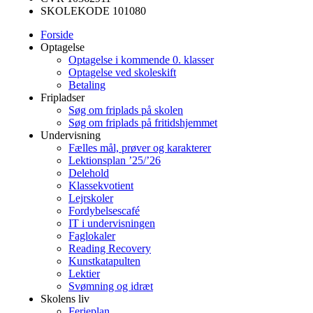
SKOLEKODE 101080
Forside
Optagelse
Optagelse i kommende 0. klasser
Optagelse ved skoleskift
Betaling
Fripladser
Søg om friplads på skolen
Søg om friplads på fritidshjemmet
Undervisning
Fælles mål, prøver og karakterer
Lektionsplan ’25/’26
Delehold
Klassekvotient
Lejrskoler
Fordybelsescafé
IT i undervisningen
Faglokaler
Reading Recovery
Kunstkatapulten
Lektier
Svømning og idræt
Skolens liv
Ferieplan