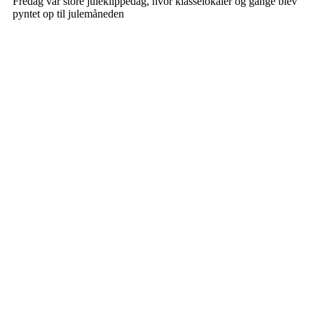
Fredag var store juleklippedag, hvor klasselokaler og gange blev
pyntet op til julemåneden