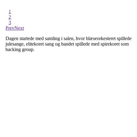
1
2
3
Prev
Next
Dagen startede med samling i salen, hvor blæseorkesteret spillede
julesange, elitekoret sang og bandet spillede med spirekoret som
backing group.