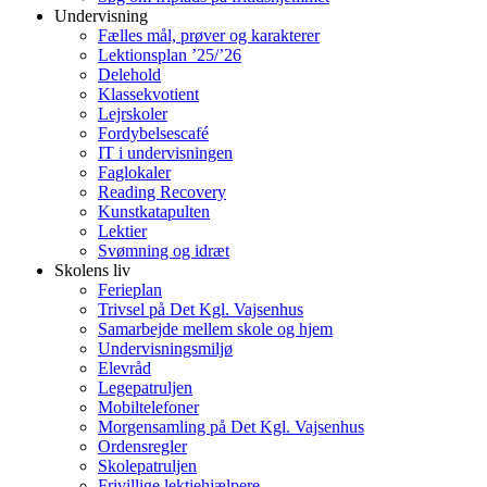
Undervisning
Fælles mål, prøver og karakterer
Lektionsplan ’25/’26
Delehold
Klassekvotient
Lejrskoler
Fordybelsescafé
IT i undervisningen
Faglokaler
Reading Recovery
Kunstkatapulten
Lektier
Svømning og idræt
Skolens liv
Ferieplan
Trivsel på Det Kgl. Vajsenhus
Samarbejde mellem skole og hjem
Undervisningsmiljø
Elevråd
Legepatruljen
Mobiltelefoner
Morgensamling på Det Kgl. Vajsenhus
Ordensregler
Skolepatruljen
Frivillige lektiehjælpere