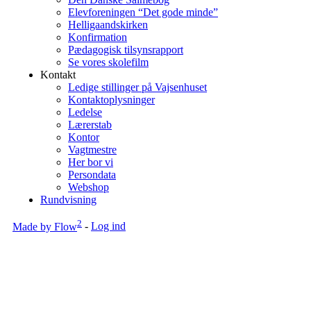
Elevforeningen “Det gode minde”
Helligaandskirken
Konfirmation
Pædagogisk tilsynsrapport
Se vores skolefilm
Kontakt
Ledige stillinger på Vajsenhuset
Kontaktoplysninger
Ledelse
Lærerstab
Kontor
Vagtmestre
Her bor vi
Persondata
Webshop
Rundvisning
2
Made by Flow
-
Log ind