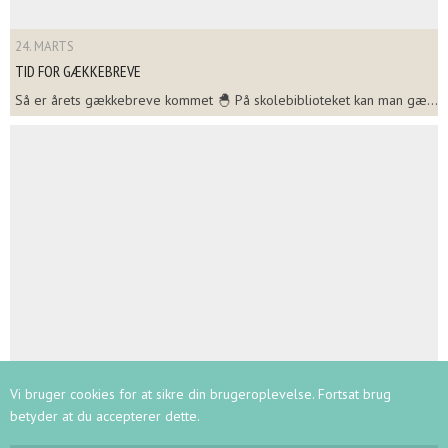
24. MARTS
TID FOR GÆKKEBREVE
Så er årets gækkebreve kommet 🐣 På skolebiblioteket kan man gæ...
24. MARTS
Vi bruger cookies for at sikre din brugeroplevelse. Fortsat brug
KØBENHAVNSMESTERSKABET I SKOLESKAK FOR HOLD
betyder at du accepterer dette.
Onsdag d. 25.2. kl. 8.00 mødtes 32 ivrige og velforberedte elever i ...