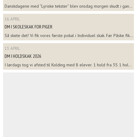
Danskdagene med “Lyriske tekster” blev onsdag morgen skudt i gan...
16. APRIL
DM I SKOLESKAK FOR PIGER
Så skete det! Vi fik vores første pokal i Individuel skak. Før Påske fik...
13. APRIL
DM I HOLDSKAK 2026
I lørdags tog vi afsted til Kolding med 8 elever. 1 hold fra 3S 1 hol...