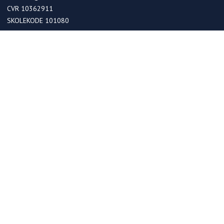
CVR 10362911
SKOLEKODE 101080
OPTAGELSE
Optagelse i kommende 0. klasser
Optagelse ved skoleskift
Betaling
FRIPLADSER
Søg om friplads på skolen
Søg om friplads på fritidshjemmet
UNDERVISNING