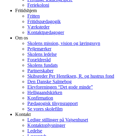
Feriekoloni
Fritidshjem
Fritten
Fritidspædagogik
Værksteder
Kontaktpædagoger
Om os
Skolens mission, vision og læringssyn
Pejlemærker
Skolens ledelse
Forældreråd
Skolens fundats
Partnerskaber
Skibsreder Per Henriksen, R. og hustrus fond
Den Danske Salmebog
Elevforeningen “Det gode minde”
Helligaandskirken
Konfirmation
Pædagogisk tilsynsrapport
Se vores skolefilm
Kontakt
Ledige stillinger på Vajsenhuset
Kontaktoplysninger
Ledelse