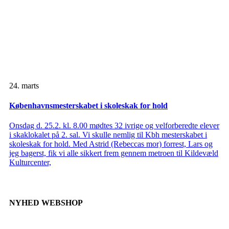
24. marts
Københavnsmesterskabet i skoleskak for hold
Onsdag d. 25.2. kl. 8.00 mødtes 32 ivrige og velforberedte elever
i skaklokalet på 2. sal. Vi skulle nemlig til Kbh mesterskabet i
skoleskak for hold. Med Astrid (Rebeccas mor) forrest, Lars og
jeg bagerst, fik vi alle sikkert frem gennem metroen til Kildevæld
Kulturcenter,
NYHED WEBSHOP