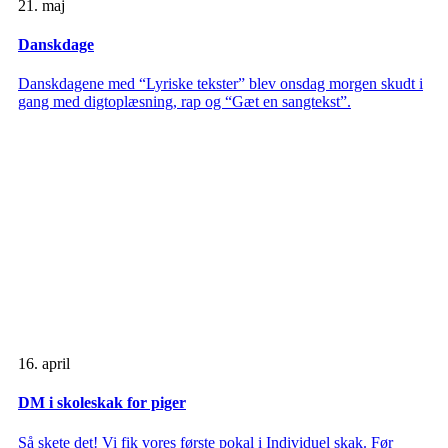
21. maj
Danskdage
Danskdagene med “Lyriske tekster” blev onsdag morgen skudt i
gang med digtoplæsning, rap og “Gæt en sangtekst”.
16. april
DM i skoleskak for piger
Så skete det! Vi fik vores første pokal i Individuel skak. Før