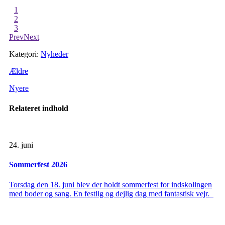
1
2
3
Prev
Next
Kategori:
Nyheder
Ældre
Nyere
Relateret indhold
24. juni
Sommerfest 2026
Torsdag den 18. juni blev der holdt sommerfest for indskolingen
med boder og sang. En festlig og dejlig dag med fantastisk vejr.