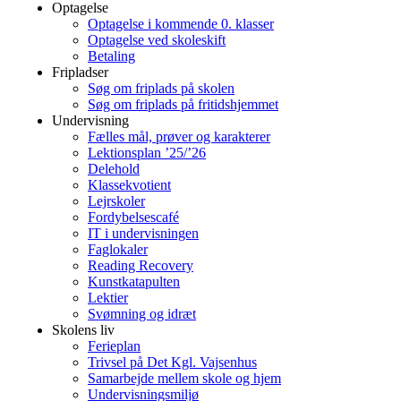
Optagelse
Optagelse i kommende 0. klasser
Optagelse ved skoleskift
Betaling
Fripladser
Søg om friplads på skolen
Søg om friplads på fritidshjemmet
Undervisning
Fælles mål, prøver og karakterer
Lektionsplan ’25/’26
Delehold
Klassekvotient
Lejrskoler
Fordybelsescafé
IT i undervisningen
Faglokaler
Reading Recovery
Kunstkatapulten
Lektier
Svømning og idræt
Skolens liv
Ferieplan
Trivsel på Det Kgl. Vajsenhus
Samarbejde mellem skole og hjem
Undervisningsmiljø