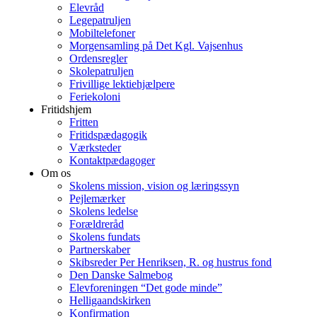
Elevråd
Legepatruljen
Mobiltelefoner
Morgensamling på Det Kgl. Vajsenhus
Ordensregler
Skolepatruljen
Frivillige lektiehjælpere
Feriekoloni
Fritidshjem
Fritten
Fritidspædagogik
Værksteder
Kontaktpædagoger
Om os
Skolens mission, vision og læringssyn
Pejlemærker
Skolens ledelse
Forældreråd
Skolens fundats
Partnerskaber
Skibsreder Per Henriksen, R. og hustrus fond
Den Danske Salmebog
Elevforeningen “Det gode minde”
Helligaandskirken
Konfirmation