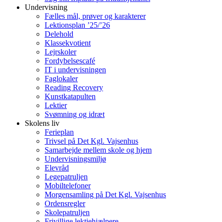
Undervisning
Fælles mål, prøver og karakterer
Lektionsplan ’25/’26
Delehold
Klassekvotient
Lejrskoler
Fordybelsescafé
IT i undervisningen
Faglokaler
Reading Recovery
Kunstkatapulten
Lektier
Svømning og idræt
Skolens liv
Ferieplan
Trivsel på Det Kgl. Vajsenhus
Samarbejde mellem skole og hjem
Undervisningsmiljø
Elevråd
Legepatruljen
Mobiltelefoner
Morgensamling på Det Kgl. Vajsenhus
Ordensregler
Skolepatruljen
Frivillige lektiehjælpere