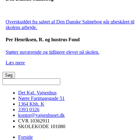
Overskuddet fra salget af Den Danske Salmebog går ubeskåret til
skolens arbejde.
Per Henriksen, R. og hustrus Fond
Støtter nuværende og tidligere elever på skolen.
Læs mere
Det Kgl. Vajsenhus
Nørre Farimagsgade 51
1364
Kbh. K
3393 0326
kontor@vajsenhuset.dk
CVR 10362911
SKOLEKODE 101080
Forside