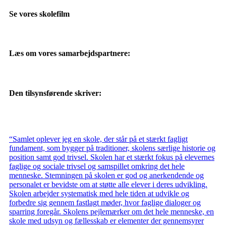
Se vores skolefilm
Læs om vores samarbejdspartnere:
Den tilsynsførende skriver:
“Samlet oplever jeg en skole, der står på et stærkt fagligt
fundament, som bygger på traditioner, skolens særlige historie og
position samt god trivsel. Skolen har et stærkt fokus på elevernes
faglige og sociale trivsel og samspillet omkring det hele
menneske. Stemningen på skolen er god og anerkendende og
personalet er bevidste om at støtte alle elever i deres udvikling.
Skolen arbejder systematisk med hele tiden at udvikle og
forbedre sig gennem fastlagt møder, hvor faglige dialoger og
sparring foregår. Skolens pejlemærker om det hele menneske, en
skole med udsyn og fællesskab er elementer der gennemsyrer