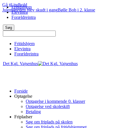
Gå til indhold
Fritidshjem
Julemåneden blev skudt i gang
Bølle Bob i 2. klasse
Elevintra
Forældreintra
Fritidshjem
Elevintra
Forældreintra
Det Kgl. Vajsenhus
Forside
Optagelse
Optagelse i kommende 0. klasser
Optagelse ved skoleskift
Betaling
Fripladser
Søg om friplads på skolen
Søg om friplads på fritidshjemmet