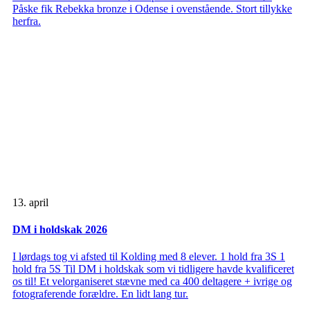
Påske fik Rebekka bronze i Odense i ovenstående. Stort tillykke
herfra.
13. april
DM i holdskak 2026
I lørdags tog vi afsted til Kolding med 8 elever. 1 hold fra 3S 1
hold fra 5S Til DM i holdskak som vi tidligere havde kvalificeret
os til! Et velorganiseret stævne med ca 400 deltagere + ivrige og
fotograferende forældre. En lidt lang tur.