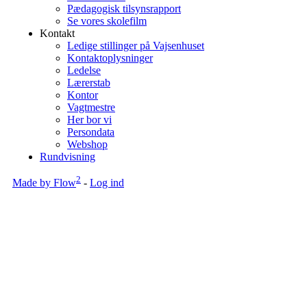
Pædagogisk tilsynsrapport
Se vores skolefilm
Kontakt
Ledige stillinger på Vajsenhuset
Kontaktoplysninger
Ledelse
Lærerstab
Kontor
Vagtmestre
Her bor vi
Persondata
Webshop
Rundvisning
2
Made by Flow
-
Log ind