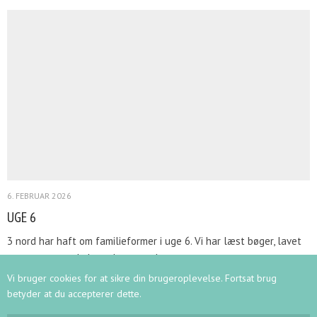
6. FEBRUAR 2026
UGE 6
3 nord har haft om familieformer i uge 6. Vi har læst bøger, lavet
stamtræer og skabt et kunstværk
Vi bruger cookies for at sikre din brugeroplevelse. Fortsat brug
betyder at du accepterer dette.
INDLÆS FLERE