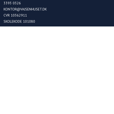
3393 0326
KONTOR@VAJSENHUSET.DK
CVR 10362911
SKOLEKODE 101080
OPTAGELSE
Optagelse i kommende 0. klasser
Optagelse ved skoleskift
Betaling
FRIPLADSER
Søg om friplads på skolen
Søg om friplads på fritidshjemmet