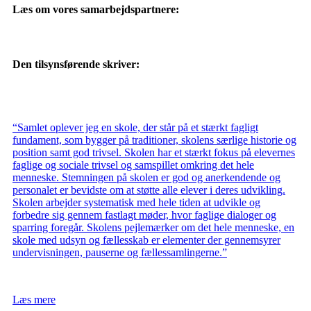
Læs om vores samarbejdspartnere:
Den tilsynsførende skriver:
“Samlet oplever jeg en skole, der står på et stærkt fagligt
fundament, som bygger på traditioner, skolens særlige historie og
position samt god trivsel. Skolen har et stærkt fokus på elevernes
faglige og sociale trivsel og samspillet omkring det hele
menneske. Stemningen på skolen er god og anerkendende og
personalet er bevidste om at støtte alle elever i deres udvikling.
Skolen arbejder systematisk med hele tiden at udvikle og
forbedre sig gennem fastlagt møder, hvor faglige dialoger og
sparring foregår. Skolens pejlemærker om det hele menneske, en
skole med udsyn og fællesskab er elementer der gennemsyrer
undervisningen, pauserne og fællessamlingerne.”
Læs mere