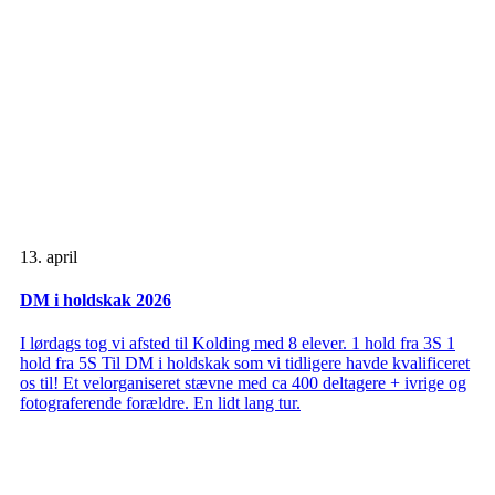
13. april
DM i holdskak 2026
I lørdags tog vi afsted til Kolding med 8 elever. 1 hold fra 3S 1
hold fra 5S Til DM i holdskak som vi tidligere havde kvalificeret
os til! Et velorganiseret stævne med ca 400 deltagere + ivrige og
fotograferende forældre. En lidt lang tur.