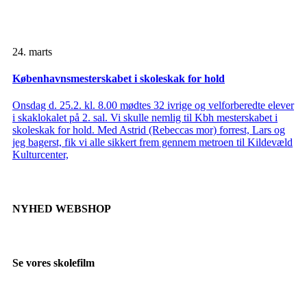
24. marts
Københavnsmesterskabet i skoleskak for hold
Onsdag d. 25.2. kl. 8.00 mødtes 32 ivrige og velforberedte elever
i skaklokalet på 2. sal. Vi skulle nemlig til Kbh mesterskabet i
skoleskak for hold. Med Astrid (Rebeccas mor) forrest, Lars og
jeg bagerst, fik vi alle sikkert frem gennem metroen til Kildevæld
Kulturcenter,
NYHED WEBSHOP
Se vores skolefilm