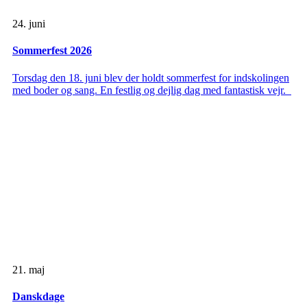
24. juni
Sommerfest 2026
Torsdag den 18. juni blev der holdt sommerfest for indskolingen
med boder og sang. En festlig og dejlig dag med fantastisk vejr.
21. maj
Danskdage