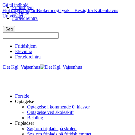
Gå til indhold
Fritidshjem
Flot tilsynsrapport
Biokemi og fysik – Besøg fra Københavns
Elevintra
Universitet
Forældreintra
Fritidshjem
Elevintra
Forældreintra
Det Kgl. Vajsenhus
Forside
Optagelse
Optagelse i kommende 0. klasser
Optagelse ved skoleskift
Betaling
Fripladser
Søg om friplads på skolen
Søg om friplads på fritidshjemmet