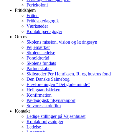
Feriekoloni
Fritidshjem
Fritten
Fritidspædagogik
Værksteder
Kontaktpædagoger
Om os
Skolens mission, vision og læringssyn
Pejlemærker
Skolens ledelse
Forældreråd
Skolens fundats
Partnerskaber
Skibsreder Per Henriksen, R. og hustrus fond
Den Danske Salmebog
Elevforeningen “Det gode minde”
Helligaandskirken
Konfirmation
Pædagogisk tilsynsrapport
Se vores skolefilm
Kontakt
Ledige stillinger på Vajsenhuset
Kontaktoplysninger
Ledelse