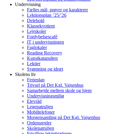
Undervisning
Fælles mål, prøver og karakterer
Lektionsplan ’25/’26
Delehold
Klassekvotient
Lejrskoler
Fordybelsescafé
IT i undervisningen
Faglokaler
Reading Recovery
Kunstkatapulten
Lektier
Svømning og idræt
Skolens liv
Ferieplan
Trivsel på Det Kgl. Vajsenhus
Samarbejde mellem skole og hjem
Undervisningsmiljø
Elevråd
Legepatruljen
Mobiltelefoner
Morgensamling på Det Kgl. Vajsenhus
Ordensregler
Skolepatruljen
Frivillige lektiehjælpere