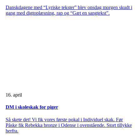
Danskdagene med “Lyriske tekster” blev onsdag morgen skudt i
gang med digtoplæsning, rap og “Gæt en sangtekst”.
16. april
DM i skoleskak for piger
Så skete det! Vi fik vores første pokal i Individuel skak. Før
Påske fik Rebekka bronze i Odense i ovenstående. Stort tillykke
herfra.