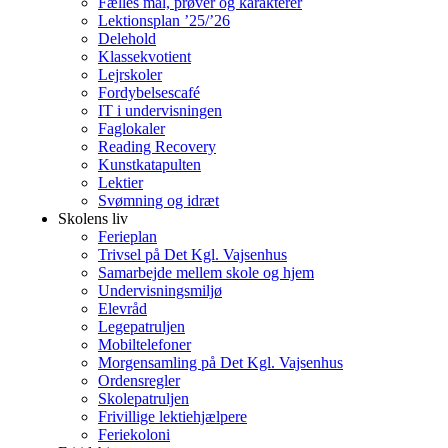
Fælles mål, prøver og karakterer
Lektionsplan ’25/’26
Delehold
Klassekvotient
Lejrskoler
Fordybelsescafé
IT i undervisningen
Faglokaler
Reading Recovery
Kunstkatapulten
Lektier
Svømning og idræt
Skolens liv
Ferieplan
Trivsel på Det Kgl. Vajsenhus
Samarbejde mellem skole og hjem
Undervisningsmiljø
Elevråd
Legepatruljen
Mobiltelefoner
Morgensamling på Det Kgl. Vajsenhus
Ordensregler
Skolepatruljen
Frivillige lektiehjælpere
Feriekoloni