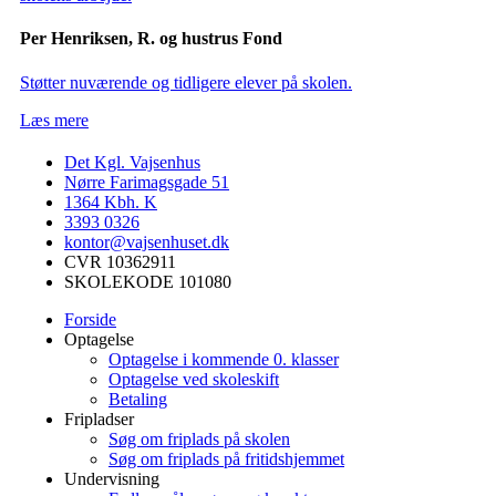
Per Henriksen, R. og hustrus Fond
Støtter nuværende og tidligere elever på skolen.
Læs mere
Det Kgl. Vajsenhus
Nørre Farimagsgade 51
1364
Kbh. K
3393 0326
kontor@vajsenhuset.dk
CVR 10362911
SKOLEKODE 101080
Forside
Optagelse
Optagelse i kommende 0. klasser
Optagelse ved skoleskift
Betaling
Fripladser
Søg om friplads på skolen
Søg om friplads på fritidshjemmet
Undervisning