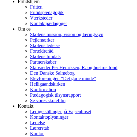
Fritidshjem
Fritten
Fritidspædagogik
Værksteder
Kontaktpædagoger
Om os
Skolens mission, vision og læringssyn
Pejlemærker
Skolens ledelse
Forældreråd
Skolens fundats
Partnerskaber
Skibsreder Per Henriksen, R. og hustrus fond
Den Danske Salmebog
Elevforeningen “Det gode minde”
Helligaandskirken
Konfirmation
Pædagogisk tilsynsrapport
Se vores skolefilm
Kontakt
Ledige stillinger på Vajsenhuset
Kontaktoplysninger
Ledelse
Lærerstab
Kontor