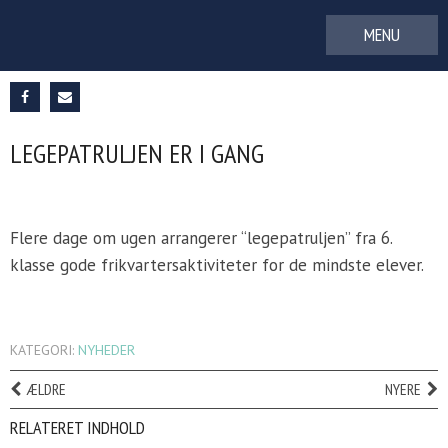
Gå
til
indhold
LEGEPATRULJEN ER I GANG
Flere dage om ugen arrangerer “legepatruljen” fra 6.
klasse gode frikvartersaktiviteter for de mindste elever.
KATEGORI:
NYHEDER
ÆLDRE
NYERE
RELATERET INDHOLD