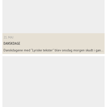
21. MAJ
DANSKDAGE
Danskdagene med “Lyriske tekster” blev onsdag morgen skudt i gan...