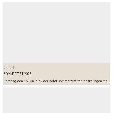
24. JUNI
SOMMERFEST 2026
Torsdag den 18. juni blev der holdt sommerfest for indskolingen me...