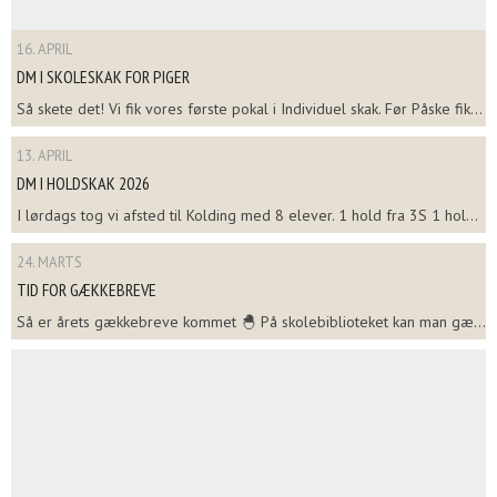
16. APRIL
DM I SKOLESKAK FOR PIGER
Så skete det! Vi fik vores første pokal i Individuel skak. Før Påske fik...
13. APRIL
DM I HOLDSKAK 2026
I lørdags tog vi afsted til Kolding med 8 elever. 1 hold fra 3S 1 hol...
24. MARTS
TID FOR GÆKKEBREVE
Så er årets gækkebreve kommet 🐣 På skolebiblioteket kan man gæ...