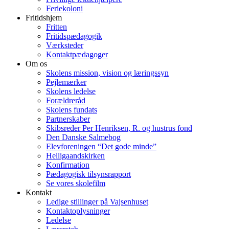
Feriekoloni
Fritidshjem
Fritten
Fritidspædagogik
Værksteder
Kontaktpædagoger
Om os
Skolens mission, vision og læringssyn
Pejlemærker
Skolens ledelse
Forældreråd
Skolens fundats
Partnerskaber
Skibsreder Per Henriksen, R. og hustrus fond
Den Danske Salmebog
Elevforeningen “Det gode minde”
Helligaandskirken
Konfirmation
Pædagogisk tilsynsrapport
Se vores skolefilm
Kontakt
Ledige stillinger på Vajsenhuset
Kontaktoplysninger
Ledelse