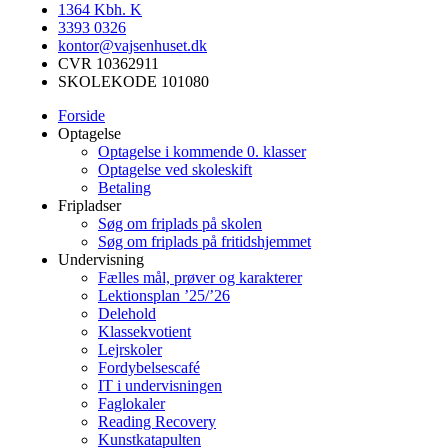
1364
Kbh. K
3393 0326
kontor@vajsenhuset.dk
CVR 10362911
SKOLEKODE 101080
Forside
Optagelse
Optagelse i kommende 0. klasser
Optagelse ved skoleskift
Betaling
Fripladser
Søg om friplads på skolen
Søg om friplads på fritidshjemmet
Undervisning
Fælles mål, prøver og karakterer
Lektionsplan ’25/’26
Delehold
Klassekvotient
Lejrskoler
Fordybelsescafé
IT i undervisningen
Faglokaler
Reading Recovery
Kunstkatapulten