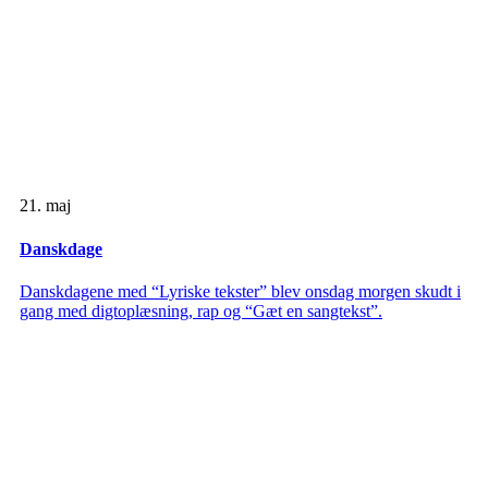
21. maj
Danskdage
Danskdagene med “Lyriske tekster” blev onsdag morgen skudt i
gang med digtoplæsning, rap og “Gæt en sangtekst”.