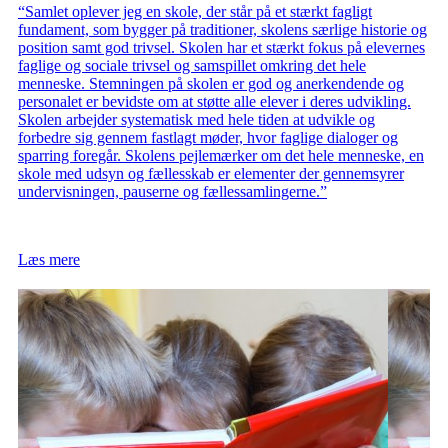
“Samlet oplever jeg en skole, der står på et stærkt fagligt
fundament, som bygger på traditioner, skolens særlige historie og
position samt god trivsel. Skolen har et stærkt fokus på elevernes
faglige og sociale trivsel og samspillet omkring det hele
menneske. Stemningen på skolen er god og anerkendende og
personalet er bevidste om at støtte alle elever i deres udvikling.
Skolen arbejder systematisk med hele tiden at udvikle og
forbedre sig gennem fastlagt møder, hvor faglige dialoger og
sparring foregår. Skolens pejlemærker om det hele menneske, en
skole med udsyn og fællesskab er elementer der gennemsyrer
undervisningen, pauserne og fællessamlingerne.”
Læs mere