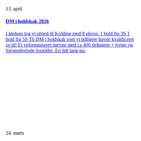
13. april
DM i holdskak 2026
I lørdags tog vi afsted til Kolding med 8 elever. 1 hold fra 3S 1
hold fra 5S Til DM i holdskak som vi tidligere havde kvalificeret
os til! Et velorganiseret stævne med ca 400 deltagere + ivrige og
fotograferende forældre. En lidt lang tur.
24. marts