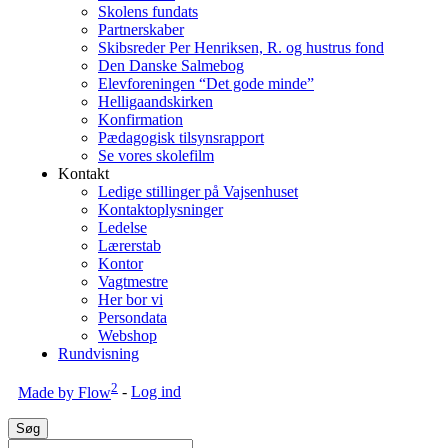
Skolens fundats
Partnerskaber
Skibsreder Per Henriksen, R. og hustrus fond
Den Danske Salmebog
Elevforeningen “Det gode minde”
Helligaandskirken
Konfirmation
Pædagogisk tilsynsrapport
Se vores skolefilm
Kontakt
Ledige stillinger på Vajsenhuset
Kontaktoplysninger
Ledelse
Lærerstab
Kontor
Vagtmestre
Her bor vi
Persondata
Webshop
Rundvisning
2
Made by Flow
-
Log ind