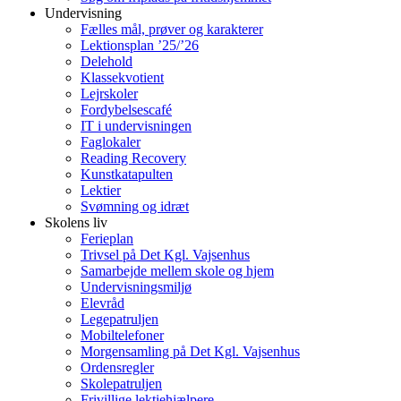
Undervisning
Fælles mål, prøver og karakterer
Lektionsplan ’25/’26
Delehold
Klassekvotient
Lejrskoler
Fordybelsescafé
IT i undervisningen
Faglokaler
Reading Recovery
Kunstkatapulten
Lektier
Svømning og idræt
Skolens liv
Ferieplan
Trivsel på Det Kgl. Vajsenhus
Samarbejde mellem skole og hjem
Undervisningsmiljø
Elevråd
Legepatruljen
Mobiltelefoner
Morgensamling på Det Kgl. Vajsenhus
Ordensregler
Skolepatruljen
Frivillige lektiehjælpere