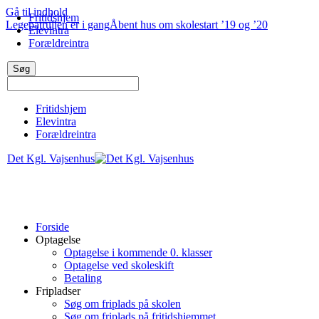
Gå til indhold
Fritidshjem
Legepatruljen er i gang
Åbent hus om skolestart ’19 og ’20
Elevintra
Forældreintra
Fritidshjem
Elevintra
Forældreintra
Det Kgl. Vajsenhus
Forside
Optagelse
Optagelse i kommende 0. klasser
Optagelse ved skoleskift
Betaling
Fripladser
Søg om friplads på skolen
Søg om friplads på fritidshjemmet