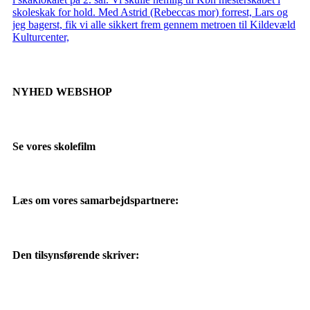
skoleskak for hold. Med Astrid (Rebeccas mor) forrest, Lars og
jeg bagerst, fik vi alle sikkert frem gennem metroen til Kildevæld
Kulturcenter,
NYHED WEBSHOP
Se vores skolefilm
Læs om vores samarbejdspartnere:
Den tilsynsførende skriver: