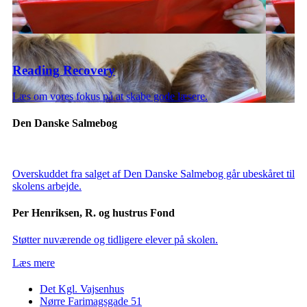
Reading Recovery
Læs om vores fokus på at skabe gode læsere.
Den Danske Salmebog
Overskuddet fra salget af Den Danske Salmebog går ubeskåret til
skolens arbejde.
Per Henriksen, R. og hustrus Fond
Støtter nuværende og tidligere elever på skolen.
Læs mere
Det Kgl. Vajsenhus
Nørre Farimagsgade 51