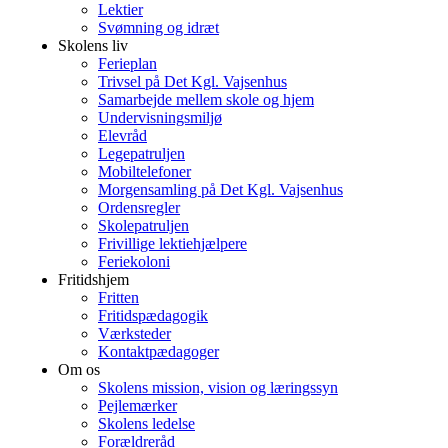
Lektier
Svømning og idræt
Skolens liv
Ferieplan
Trivsel på Det Kgl. Vajsenhus
Samarbejde mellem skole og hjem
Undervisningsmiljø
Elevråd
Legepatruljen
Mobiltelefoner
Morgensamling på Det Kgl. Vajsenhus
Ordensregler
Skolepatruljen
Frivillige lektiehjælpere
Feriekoloni
Fritidshjem
Fritten
Fritidspædagogik
Værksteder
Kontaktpædagoger
Om os
Skolens mission, vision og læringssyn
Pejlemærker
Skolens ledelse
Forældreråd