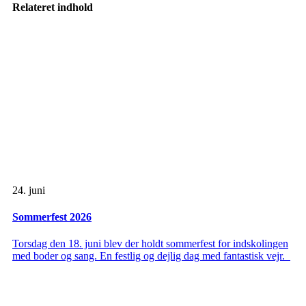
Relateret indhold
24. juni
Sommerfest 2026
Torsdag den 18. juni blev der holdt sommerfest for indskolingen
med boder og sang. En festlig og dejlig dag med fantastisk vejr.