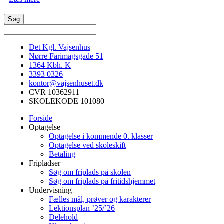
Det Kgl. Vajsenhus
Nørre Farimagsgade 51
1364
Kbh. K
3393 0326
kontor@vajsenhuset.dk
CVR 10362911
SKOLEKODE 101080
Forside
Optagelse
Optagelse i kommende 0. klasser
Optagelse ved skoleskift
Betaling
Fripladser
Søg om friplads på skolen
Søg om friplads på fritidshjemmet
Undervisning
Fælles mål, prøver og karakterer
Lektionsplan ’25/’26
Delehold