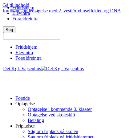
Gå til indhold
Fritidshjem
Jordbundsundersøgelse med 2. vest
Drivhuseffekten og DNA
Elevintra
Forældreintra
Fritidshjem
Elevintra
Forældreintra
Det Kgl. Vajsenhus
Forside
Optagelse
Optagelse i kommende 0. klasser
Optagelse ved skoleskift
Betaling
Fripladser
Søg om friplads på skolen
Søg om friplads på fritidshjemmet