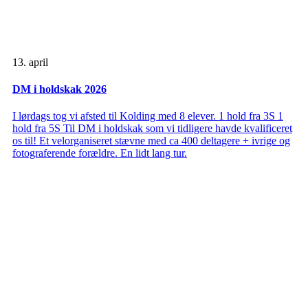
13. april
DM i holdskak 2026
I lørdags tog vi afsted til Kolding med 8 elever. 1 hold fra 3S 1
hold fra 5S Til DM i holdskak som vi tidligere havde kvalificeret
os til! Et velorganiseret stævne med ca 400 deltagere + ivrige og
fotograferende forældre. En lidt lang tur.