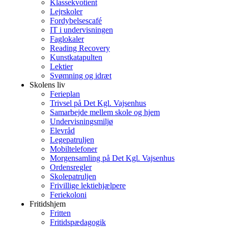
Klassekvotient
Lejrskoler
Fordybelsescafé
IT i undervisningen
Faglokaler
Reading Recovery
Kunstkatapulten
Lektier
Svømning og idræt
Skolens liv
Ferieplan
Trivsel på Det Kgl. Vajsenhus
Samarbejde mellem skole og hjem
Undervisningsmiljø
Elevråd
Legepatruljen
Mobiltelefoner
Morgensamling på Det Kgl. Vajsenhus
Ordensregler
Skolepatruljen
Frivillige lektiehjælpere
Feriekoloni
Fritidshjem
Fritten
Fritidspædagogik