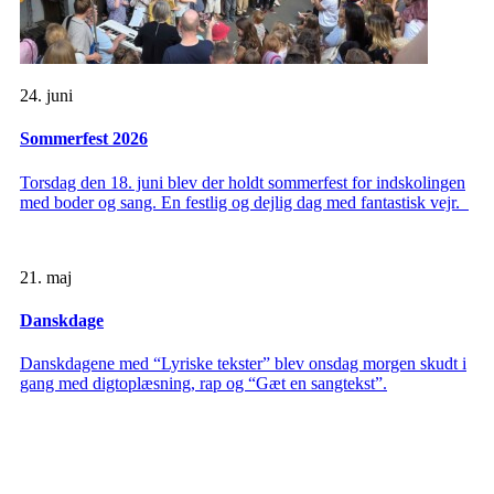
24. juni
Sommerfest 2026
Torsdag den 18. juni blev der holdt sommerfest for indskolingen
med boder og sang. En festlig og dejlig dag med fantastisk vejr.
21. maj
Danskdage
Danskdagene med “Lyriske tekster” blev onsdag morgen skudt i
gang med digtoplæsning, rap og “Gæt en sangtekst”.