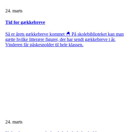
24. marts
Tid for gækkebreve
Så er årets gækkebreve kommet 🐣 På skolebiblioteket kan man
gætte hvilke litterære figurer, der har sendt gækkebreve i år.
Vinderen får påskesnolder til hele klassen.
24. marts