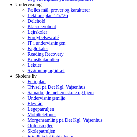
Undervisning
Fælles mål, prøver og karakterer
Lektionsplan ’25/’26
Delehold
Klassekvotient
Lejrskoler
Fordybelsescafé
IT i undervisningen
Faglokaler
Reading Recovery
Kunstkatapulten
Lektier
Svømning og idræt
Skolens liv
Ferieplan
Trivsel på Det Kgl. Vajsenhus
Samarbejde mellem skole og hjem
Undervisningsmiljø
Elevråd
Legepatruljen
Mobiltelefoner
Morgensamling på Det Kgl. Vajsenhus
Ordensregler
Skolepatruljen
Frivillige lektiehjælpere