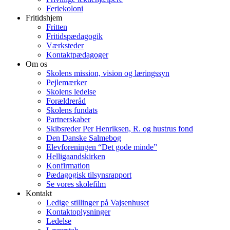
Feriekoloni
Fritidshjem
Fritten
Fritidspædagogik
Værksteder
Kontaktpædagoger
Om os
Skolens mission, vision og læringssyn
Pejlemærker
Skolens ledelse
Forældreråd
Skolens fundats
Partnerskaber
Skibsreder Per Henriksen, R. og hustrus fond
Den Danske Salmebog
Elevforeningen “Det gode minde”
Helligaandskirken
Konfirmation
Pædagogisk tilsynsrapport
Se vores skolefilm
Kontakt
Ledige stillinger på Vajsenhuset
Kontaktoplysninger
Ledelse