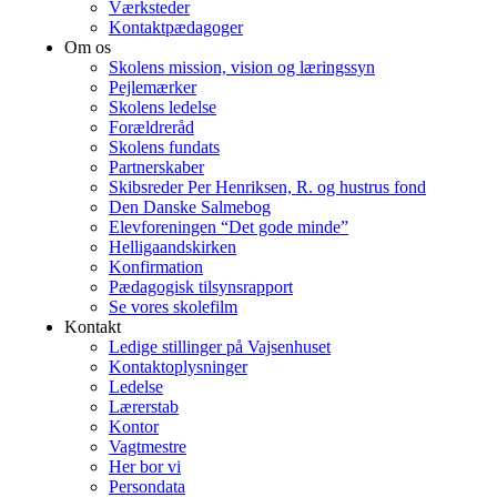
Værksteder
Kontaktpædagoger
Om os
Skolens mission, vision og læringssyn
Pejlemærker
Skolens ledelse
Forældreråd
Skolens fundats
Partnerskaber
Skibsreder Per Henriksen, R. og hustrus fond
Den Danske Salmebog
Elevforeningen “Det gode minde”
Helligaandskirken
Konfirmation
Pædagogisk tilsynsrapport
Se vores skolefilm
Kontakt
Ledige stillinger på Vajsenhuset
Kontaktoplysninger
Ledelse
Lærerstab
Kontor
Vagtmestre
Her bor vi
Persondata