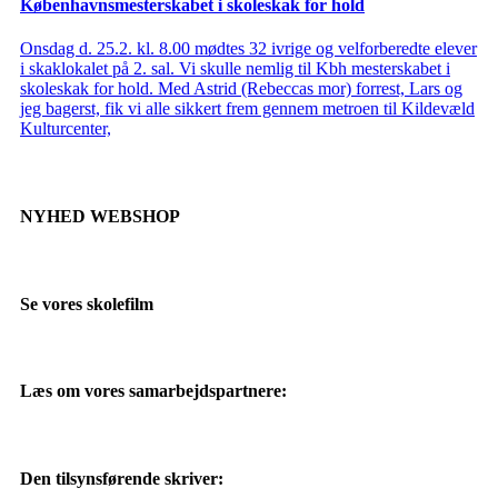
Københavnsmesterskabet i skoleskak for hold
Onsdag d. 25.2. kl. 8.00 mødtes 32 ivrige og velforberedte elever
i skaklokalet på 2. sal. Vi skulle nemlig til Kbh mesterskabet i
skoleskak for hold. Med Astrid (Rebeccas mor) forrest, Lars og
jeg bagerst, fik vi alle sikkert frem gennem metroen til Kildevæld
Kulturcenter,
NYHED WEBSHOP
Se vores skolefilm
Læs om vores samarbejdspartnere:
Den tilsynsførende skriver: