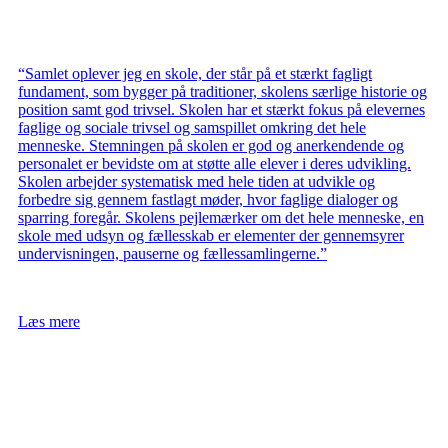
“Samlet oplever jeg en skole, der står på et stærkt fagligt
fundament, som bygger på traditioner, skolens særlige historie og
position samt god trivsel. Skolen har et stærkt fokus på elevernes
faglige og sociale trivsel og samspillet omkring det hele
menneske. Stemningen på skolen er god og anerkendende og
personalet er bevidste om at støtte alle elever i deres udvikling.
Skolen arbejder systematisk med hele tiden at udvikle og
forbedre sig gennem fastlagt møder, hvor faglige dialoger og
sparring foregår. Skolens pejlemærker om det hele menneske, en
skole med udsyn og fællesskab er elementer der gennemsyrer
undervisningen, pauserne og fællessamlingerne.”
Læs mere