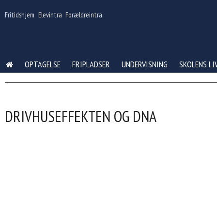
Gå
til
Fritidshjem
Elevintra
Forældreintra
indhold
OPTAGELSE
FRIPLADSER
UNDERVISNING
SKOLENS LI
DRIVHUSEFFEKTEN OG DNA