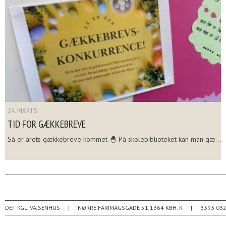
24. MARTS
TID FOR GÆKKEBREVE
Så er årets gækkebreve kommet 🐣 På skolebiblioteket kan man gæ...
DET KGL. VAJSENHUS
NØRRE FARIMAGSGADE 51
1364
KBH. K
3393 03