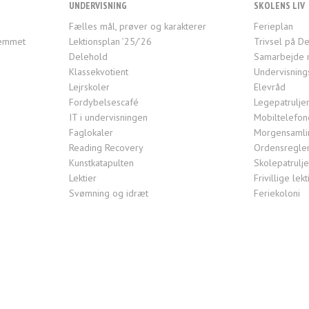
UNDERVISNING
SKOLENS LIV
Fælles mål, prøver og karakterer
Ferieplan
jemmet
Lektionsplan ’25/’26
Trivsel på De
Delehold
Samarbejde 
Klassekvotient
Undervisning
Lejrskoler
Elevråd
Fordybelsescafé
Legepatrulje
IT i undervisningen
Mobiltelefon
Faglokaler
Morgensamlin
Reading Recovery
Ordensregle
Kunstkatapulten
Skolepatrulj
Lektier
Frivillige le
Svømning og idræt
Feriekoloni