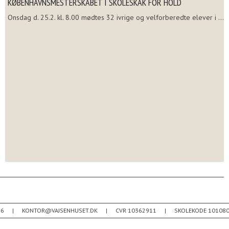
KØBENHAVNSMESTERSKABET I SKOLESKAK FOR HOLD
Onsdag d. 25.2. kl. 8.00 mødtes 32 ivrige og velforberedte elever i ...
26
KONTOR@VAJSENHUSET.DK
CVR 10362911
SKOLEKODE 10108