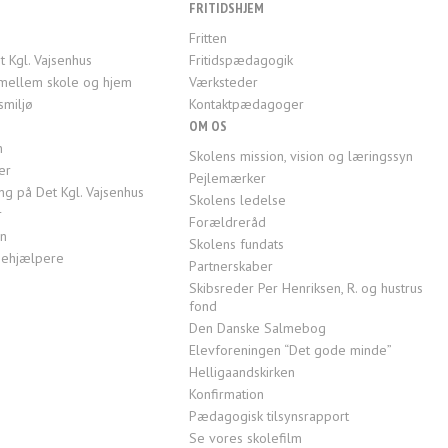
FRITIDSHJEM
Fritten
t Kgl. Vajsenhus
Fritidspædagogik
mellem skole og hjem
Værksteder
smiljø
Kontaktpædagoger
OM OS
n
Skolens mission, vision og læringssyn
er
Pejlemærker
g på Det Kgl. Vajsenhus
Skolens ledelse
r
Forældreråd
en
Skolens fundats
ktiehjælpere
Partnerskaber
Skibsreder Per Henriksen, R. og hustrus
fond
Den Danske Salmebog
Elevforeningen “Det gode minde”
Helligaandskirken
Konfirmation
Pædagogisk tilsynsrapport
Se vores skolefilm