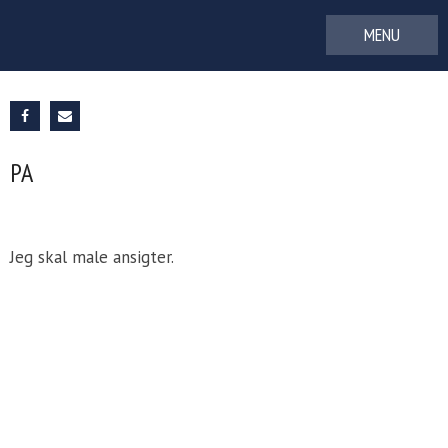
Gå
til
indhold
PA
Jeg skal male ansigter.