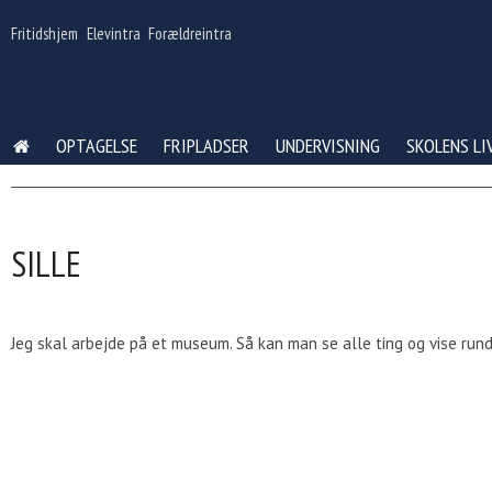
Gå
til
Fritidshjem
Elevintra
Forældreintra
indhold
OPTAGELSE
FRIPLADSER
UNDERVISNING
SKOLENS LI
SILLE
Jeg skal arbejde på et museum. Så kan man se alle ting og vise rund