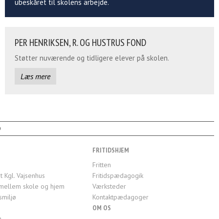
ubeskåret til skolens arbejde.
PER HENRIKSEN, R. OG HUSTRUS FOND
Støtter nuværende og tidligere elever på skolen.
Læs mere
0
FRITIDSHJEM
Fritten
t Kgl. Vajsenhus
Fritidspædagogik
mellem skole og hjem
Værksteder
smiljø
Kontaktpædagoger
OM OS
n