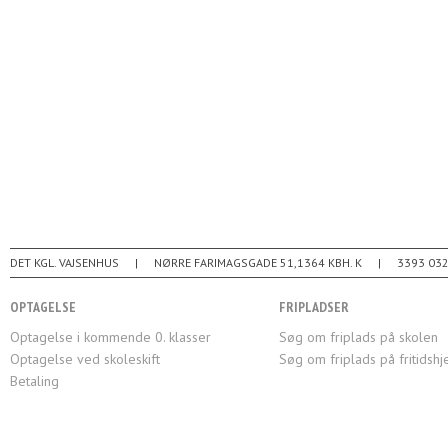
DET KGL. VAJSENHUS
NØRRE FARIMAGSGADE 51
1364
KBH. K
3393 03
OPTAGELSE
FRIPLADSER
Optagelse i kommende 0. klasser
Søg om friplads på skolen
Optagelse ved skoleskift
Søg om friplads på fritidsh
Betaling