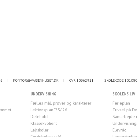
26
KONTOR@VAJSENHUSET.DK
CVR 10362911
SKOLEKODE 10108
UNDERVISNING
SKOLENS LIV
Fælles mål, prøver og karakterer
Ferieplan
jemmet
Lektionsplan ’25/’26
Trivsel på De
Delehold
Samarbejde 
Klassekvotient
Undervisning
Lejrskoler
Elevråd
Fordybelsescafé
Legepatrulje