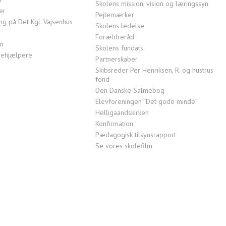
Skolens mission, vision og læringssyn
er
Pejlemærker
g på Det Kgl. Vajsenhus
Skolens ledelse
r
Forældreråd
en
Skolens fundats
ktiehjælpere
Partnerskaber
Skibsreder Per Henriksen, R. og hustrus
fond
Den Danske Salmebog
Elevforeningen “Det gode minde”
Helligaandskirken
Konfirmation
Pædagogisk tilsynsrapport
Se vores skolefilm