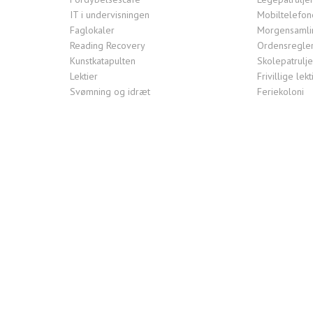
IT i undervisningen
Mobiltelefon
Faglokaler
Morgensamlin
Reading Recovery
Ordensregle
Kunstkatapulten
Skolepatrulj
Lektier
Frivillige le
Svømning og idræt
Feriekoloni