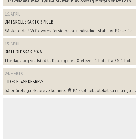
Danskdagene med “Lyriske tekster” blev onsdag morgen skudt i gan...
16. APRIL
DM I SKOLESKAK FOR PIGER
Så skete det! Vi fik vores første pokal i Individuel skak. Før Påske fik...
13. APRIL
DM I HOLDSKAK 2026
I lørdags tog vi afsted til Kolding med 8 elever. 1 hold fra 3S 1 hol...
24. MARTS
TID FOR GÆKKEBREVE
Så er årets gækkebreve kommet 🐣 På skolebiblioteket kan man gæ...