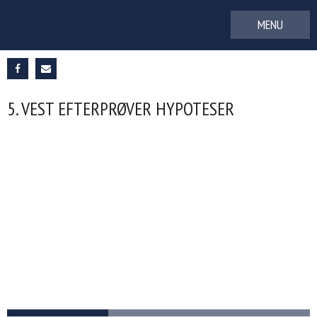
Gå
til
indhold
5. VEST EFTERPRØVER HYPOTESER