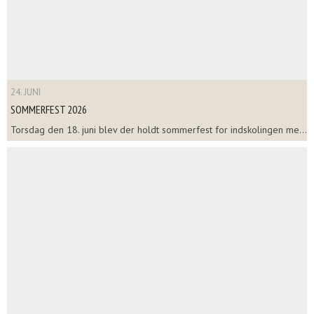
24. JUNI
SOMMERFEST 2026
Torsdag den 18. juni blev der holdt sommerfest for indskolingen me...