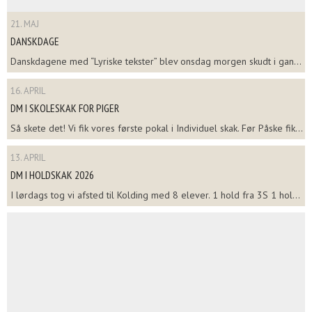
21. MAJ
DANSKDAGE
Danskdagene med “Lyriske tekster” blev onsdag morgen skudt i gan...
16. APRIL
DM I SKOLESKAK FOR PIGER
Så skete det! Vi fik vores første pokal i Individuel skak. Før Påske fik...
13. APRIL
DM I HOLDSKAK 2026
I lørdags tog vi afsted til Kolding med 8 elever. 1 hold fra 3S 1 hol...