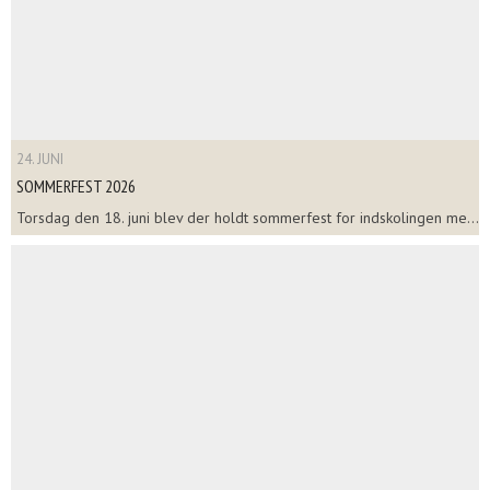
24. JUNI
SOMMERFEST 2026
Torsdag den 18. juni blev der holdt sommerfest for indskolingen me...