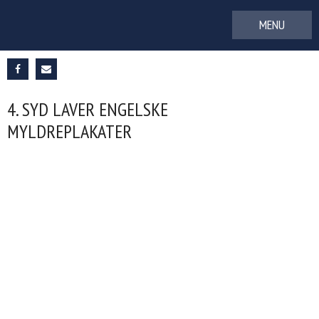
Gå
til
indhold
4. SYD LAVER ENGELSKE
MYLDREPLAKATER