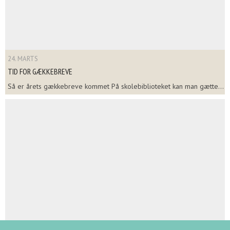
24. MARTS
TID FOR GÆKKEBREVE
Så er årets gækkebreve kommet På skolebiblioteket kan man gætte...