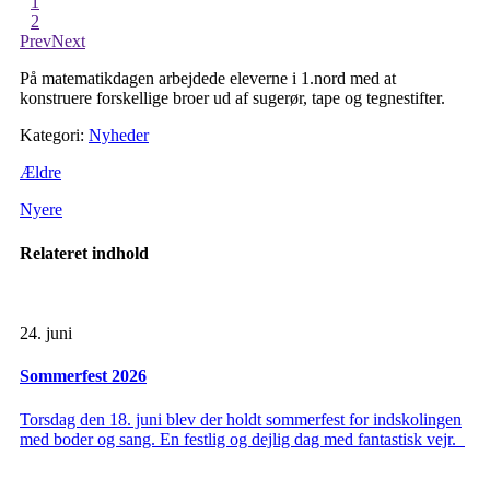
1
2
Prev
Next
På matematikdagen arbejdede eleverne i 1.nord med at
konstruere forskellige broer ud af sugerør, tape og tegnestifter.
Kategori:
Nyheder
Ældre
Nyere
Relateret indhold
24. juni
Sommerfest 2026
Torsdag den 18. juni blev der holdt sommerfest for indskolingen
med boder og sang. En festlig og dejlig dag med fantastisk vejr.