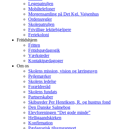
Legepatruljen
Mobiltelefoner
Morgensamling på Det Kgl. Vajsenhus
Ordensregler
Skolepatruljen
Frivillige lektiehjælpere
Feriekoloni
Fritidshjem
Fritten
Fritidspædagogik
Værksteder
Kontaktpædagoger
Om os
Skolens mission, vision og læringssyn
Pejlemærker
Skolens ledelse
Forældreråd
Skolens fundats
Partnerskaber
Skibsreder Per Henriksen, R. og hustrus fond
Den Danske Salmebog
Elevforeningen “Det gode minde”
Helligaandskirken
Konfirmation
Pædagogisk tilsynsrapport