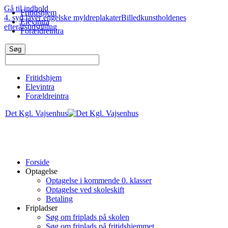
Gå til indhold
Fritidshjem
4. syd laver engelske myldreplakater
Billedkunstholdenes
Elevintra
efterårsudstilling
Forældreintra
Fritidshjem
Elevintra
Forældreintra
Det Kgl. Vajsenhus
Forside
Optagelse
Optagelse i kommende 0. klasser
Optagelse ved skoleskift
Betaling
Fripladser
Søg om friplads på skolen
Søg om friplads på fritidshjemmet