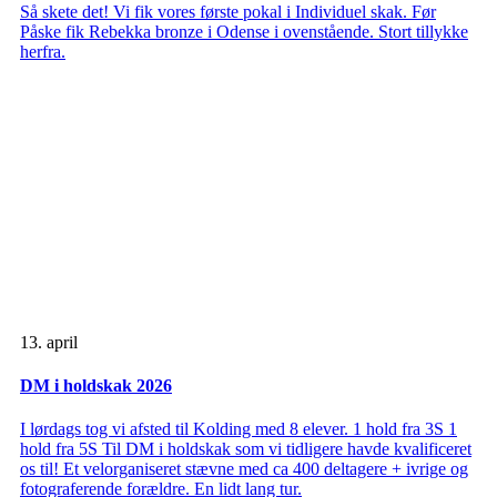
Så skete det! Vi fik vores første pokal i Individuel skak. Før
Påske fik Rebekka bronze i Odense i ovenstående. Stort tillykke
herfra.
13. april
DM i holdskak 2026
I lørdags tog vi afsted til Kolding med 8 elever. 1 hold fra 3S 1
hold fra 5S Til DM i holdskak som vi tidligere havde kvalificeret
os til! Et velorganiseret stævne med ca 400 deltagere + ivrige og
fotograferende forældre. En lidt lang tur.