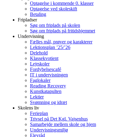
Optagelse i kommende 0. klasser
Optagelse ved skoleskift
Betaling
Fripladser
Søg om friplads på skolen
Søg om friplads på fritidshjemmet
Undervisning
Fælles mål, prøver og karakterer
Lektionsplan ’25/’26
Delehold
Klassekvotient
Lejrskoler
Fordybelsescafé
IT i undervisningen
Faglokaler
Reading Recovery
Kunstkatapulten
Lektier
Svømning og idræt
Skolens liv
Ferieplan
Trivsel på Det Kgl. Vajsenhus
Samarbejde mellem skole og hjem
Undervisningsmiljø
Elevråd