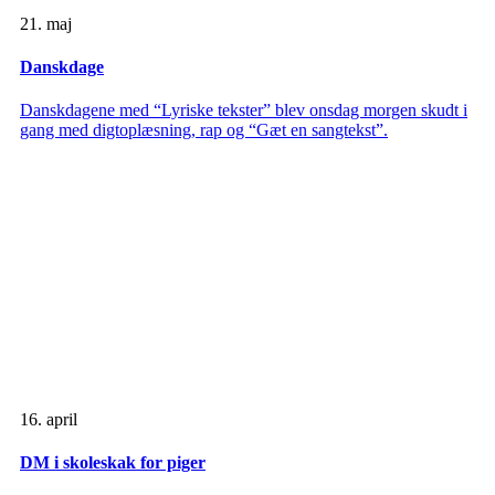
21. maj
Danskdage
Danskdagene med “Lyriske tekster” blev onsdag morgen skudt i
gang med digtoplæsning, rap og “Gæt en sangtekst”.
16. april
DM i skoleskak for piger