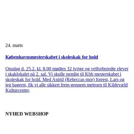
24. marts
Københavnsmesterskabet i skoleskak for hold
Onsdag d. 25.2. kl. 8.00 mødtes 32 ivrige og velforberedte elever
i skaklokalet på 2. sal. Vi skulle nemlig til Kbh mesterskabet i
skoleskak for hold. Med Astrid (Rebeccas mor) forrest, Lars og
jeg bagerst, fik vi alle sikkert frem gennem metroen til Kildevæld
Kulturcenter,
NYHED WEBSHOP