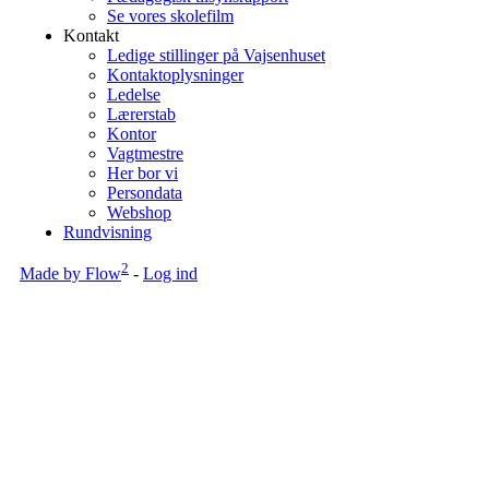
Se vores skolefilm
Kontakt
Ledige stillinger på Vajsenhuset
Kontaktoplysninger
Ledelse
Lærerstab
Kontor
Vagtmestre
Her bor vi
Persondata
Webshop
Rundvisning
2
Made by Flow
-
Log ind