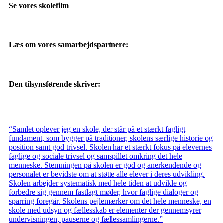
Se vores skolefilm
Læs om vores samarbejdspartnere:
Den tilsynsførende skriver:
“Samlet oplever jeg en skole, der står på et stærkt fagligt
fundament, som bygger på traditioner, skolens særlige historie og
position samt god trivsel. Skolen har et stærkt fokus på elevernes
faglige og sociale trivsel og samspillet omkring det hele
menneske. Stemningen på skolen er god og anerkendende og
personalet er bevidste om at støtte alle elever i deres udvikling.
Skolen arbejder systematisk med hele tiden at udvikle og
forbedre sig gennem fastlagt møder, hvor faglige dialoger og
sparring foregår. Skolens pejlemærker om det hele menneske, en
skole med udsyn og fællesskab er elementer der gennemsyrer
undervisningen, pauserne og fællessamlingerne.”