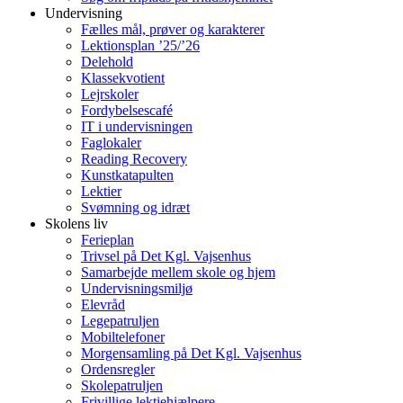
Undervisning
Fælles mål, prøver og karakterer
Lektionsplan ’25/’26
Delehold
Klassekvotient
Lejrskoler
Fordybelsescafé
IT i undervisningen
Faglokaler
Reading Recovery
Kunstkatapulten
Lektier
Svømning og idræt
Skolens liv
Ferieplan
Trivsel på Det Kgl. Vajsenhus
Samarbejde mellem skole og hjem
Undervisningsmiljø
Elevråd
Legepatruljen
Mobiltelefoner
Morgensamling på Det Kgl. Vajsenhus
Ordensregler
Skolepatruljen
Frivillige lektiehjælpere