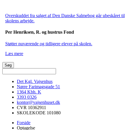
Overskuddet fra salget af Den Danske Salmebog går ubeskåret til
skolens arbejde.
Per Henriksen, R. og hustrus Fond
Støtter nuværende og tidligere elever på skolen.
Læs mere
Det Kgl. Vajsenhus
Nørre Farimagsgade 51
1364
Kbh. K
3393 0326
kontor@vajsenhuset.dk
CVR 10362911
SKOLEKODE 101080
Forside
Optagelse