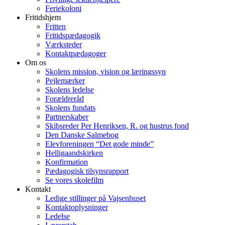
Feriekoloni
Fritidshjem
Fritten
Fritidspædagogik
Værksteder
Kontaktpædagoger
Om os
Skolens mission, vision og læringssyn
Pejlemærker
Skolens ledelse
Forældreråd
Skolens fundats
Partnerskaber
Skibsreder Per Henriksen, R. og hustrus fond
Den Danske Salmebog
Elevforeningen “Det gode minde”
Helligaandskirken
Konfirmation
Pædagogisk tilsynsrapport
Se vores skolefilm
Kontakt
Ledige stillinger på Vajsenhuset
Kontaktoplysninger
Ledelse