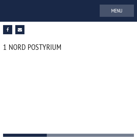
Gå
til
indhold
1 NORD POSTYRIUM