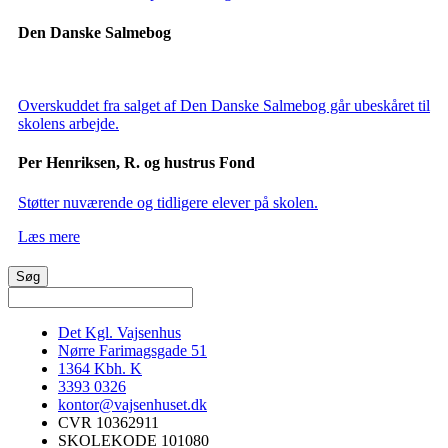
Den Danske Salmebog
Overskuddet fra salget af Den Danske Salmebog går ubeskåret til
skolens arbejde.
Per Henriksen, R. og hustrus Fond
Støtter nuværende og tidligere elever på skolen.
Læs mere
Det Kgl. Vajsenhus
Nørre Farimagsgade 51
1364
Kbh. K
3393 0326
kontor@vajsenhuset.dk
CVR 10362911
SKOLEKODE 101080