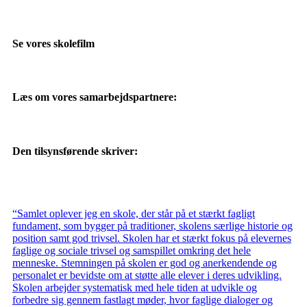
Se vores skolefilm
Læs om vores samarbejdspartnere:
Den tilsynsførende skriver:
“Samlet oplever jeg en skole, der står på et stærkt fagligt
fundament, som bygger på traditioner, skolens særlige historie og
position samt god trivsel. Skolen har et stærkt fokus på elevernes
faglige og sociale trivsel og samspillet omkring det hele
menneske. Stemningen på skolen er god og anerkendende og
personalet er bevidste om at støtte alle elever i deres udvikling.
Skolen arbejder systematisk med hele tiden at udvikle og
forbedre sig gennem fastlagt møder, hvor faglige dialoger og