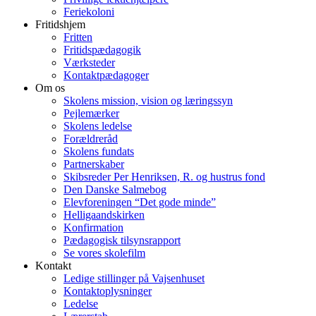
Feriekoloni
Fritidshjem
Fritten
Fritidspædagogik
Værksteder
Kontaktpædagoger
Om os
Skolens mission, vision og læringssyn
Pejlemærker
Skolens ledelse
Forældreråd
Skolens fundats
Partnerskaber
Skibsreder Per Henriksen, R. og hustrus fond
Den Danske Salmebog
Elevforeningen “Det gode minde”
Helligaandskirken
Konfirmation
Pædagogisk tilsynsrapport
Se vores skolefilm
Kontakt
Ledige stillinger på Vajsenhuset
Kontaktoplysninger
Ledelse