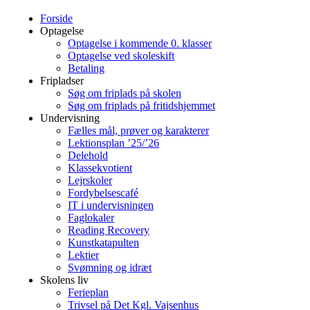
Forside
Optagelse
Optagelse i kommende 0. klasser
Optagelse ved skoleskift
Betaling
Fripladser
Søg om friplads på skolen
Søg om friplads på fritidshjemmet
Undervisning
Fælles mål, prøver og karakterer
Lektionsplan ’25/’26
Delehold
Klassekvotient
Lejrskoler
Fordybelsescafé
IT i undervisningen
Faglokaler
Reading Recovery
Kunstkatapulten
Lektier
Svømning og idræt
Skolens liv
Ferieplan
Trivsel på Det Kgl. Vajsenhus