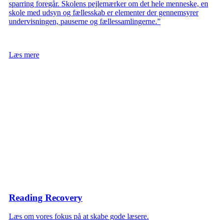
sparring foregår. Skolens pejlemærker om det hele menneske, en
skole med udsyn og fællesskab er elementer der gennemsyrer
undervisningen, pauserne og fællessamlingerne.”
Læs mere
Reading Recovery
Læs om vores fokus på at skabe gode læsere.