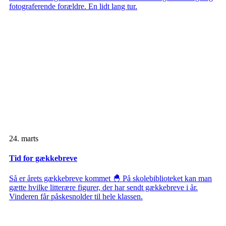
fotograferende forældre. En lidt lang tur.
24. marts
Tid for gækkebreve
Så er årets gækkebreve kommet 🐣 På skolebiblioteket kan man
gætte hvilke litterære figurer, der har sendt gækkebreve i år.
Vinderen får påskesnolder til hele klassen.