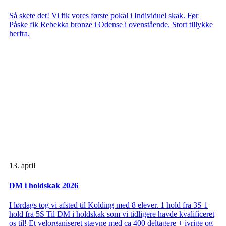
Så skete det! Vi fik vores første pokal i Individuel skak. Før
Påske fik Rebekka bronze i Odense i ovenstående. Stort tillykke
herfra.
13. april
DM i holdskak 2026
I lørdags tog vi afsted til Kolding med 8 elever. 1 hold fra 3S 1
hold fra 5S Til DM i holdskak som vi tidligere havde kvalificeret
os til! Et velorganiseret stævne med ca 400 deltagere + ivrige og