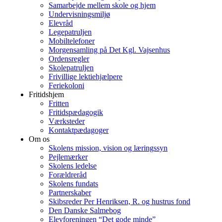
Samarbejde mellem skole og hjem
Undervisningsmiljø
Elevråd
Legepatruljen
Mobiltelefoner
Morgensamling på Det Kgl. Vajsenhus
Ordensregler
Skolepatruljen
Frivillige lektiehjælpere
Feriekoloni
Fritidshjem
Fritten
Fritidspædagogik
Værksteder
Kontaktpædagoger
Om os
Skolens mission, vision og læringssyn
Pejlemærker
Skolens ledelse
Forældreråd
Skolens fundats
Partnerskaber
Skibsreder Per Henriksen, R. og hustrus fond
Den Danske Salmebog
Elevforeningen “Det gode minde”