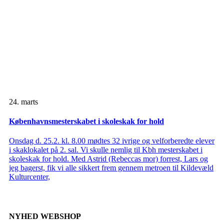
24. marts
Københavnsmesterskabet i skoleskak for hold
Onsdag d. 25.2. kl. 8.00 mødtes 32 ivrige og velforberedte elever
i skaklokalet på 2. sal. Vi skulle nemlig til Kbh mesterskabet i
skoleskak for hold. Med Astrid (Rebeccas mor) forrest, Lars og
jeg bagerst, fik vi alle sikkert frem gennem metroen til Kildevæld
Kulturcenter,
NYHED WEBSHOP