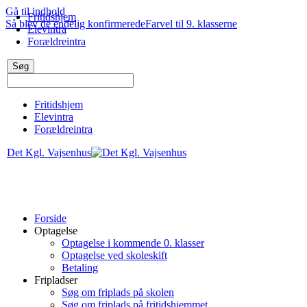
Gå til indhold
Fritidshjem
Så blev de endelig konfirmerede
Farvel til 9. klasserne
Elevintra
Forældreintra
Fritidshjem
Elevintra
Forældreintra
Det Kgl. Vajsenhus
Forside
Optagelse
Optagelse i kommende 0. klasser
Optagelse ved skoleskift
Betaling
Fripladser
Søg om friplads på skolen
Søg om friplads på fritidshjemmet