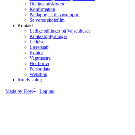
Helligaandskirken
Konfirmation
Pædagogisk tilsynsrapport
Se vores skolefilm
Kontakt
Ledige stillinger på Vajsenhuset
Kontaktoplysninger
Ledelse
Lærerstab
Kontor
Vagtmestre
Her bor vi
Persondata
Webshop
Rundvisning
2
Made by Flow
-
Log ind