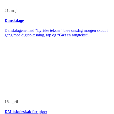
21. maj
Danskdage
Danskdagene med “Lyriske tekster” blev onsdag morgen skudt i
gang med digtoplæsning, rap og “Gæt en sangtekst”.
16. april
DM i skoleskak for piger