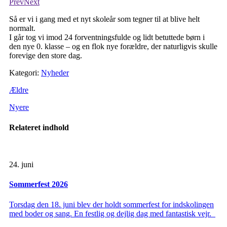
Prev
Next
Så er vi i gang med et nyt skoleår som tegner til at blive helt
normalt.
I går tog vi imod 24 forventningsfulde og lidt betuttede børn i
den nye 0. klasse – og en flok nye forældre, der naturligvis skulle
forevige den store dag.
Kategori:
Nyheder
Ældre
Nyere
Relateret indhold
24. juni
Sommerfest 2026
Torsdag den 18. juni blev der holdt sommerfest for indskolingen
med boder og sang. En festlig og dejlig dag med fantastisk vejr.