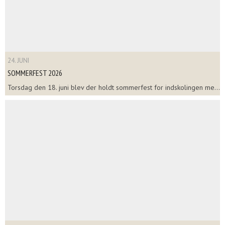
24. JUNI
SOMMERFEST 2026
Torsdag den 18. juni blev der holdt sommerfest for indskolingen me...