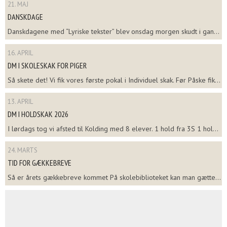
21. MAJ
DANSKDAGE
Danskdagene med “Lyriske tekster” blev onsdag morgen skudt i gan...
16. APRIL
DM I SKOLESKAK FOR PIGER
Så skete det! Vi fik vores første pokal i Individuel skak. Før Påske fik...
13. APRIL
DM I HOLDSKAK 2026
I lørdags tog vi afsted til Kolding med 8 elever. 1 hold fra 3S 1 hol...
24. MARTS
TID FOR GÆKKEBREVE
Så er årets gækkebreve kommet På skolebiblioteket kan man gætte...