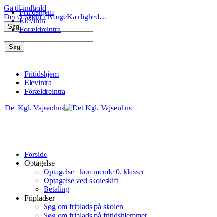
Gå til indhold
Fritidshjem
Der er skønt i Norge
Kærlighed…
Elevintra
Forældreintra
Fritidshjem
Elevintra
Forældreintra
Det Kgl. Vajsenhus
Forside
Optagelse
Optagelse i kommende 0. klasser
Optagelse ved skoleskift
Betaling
Fripladser
Søg om friplads på skolen
Søg om friplads på fritidshjemmet