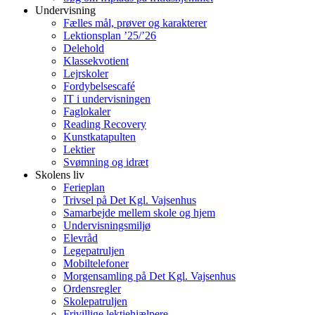
Undervisning
Fælles mål, prøver og karakterer
Lektionsplan ’25/’26
Delehold
Klassekvotient
Lejrskoler
Fordybelsescafé
IT i undervisningen
Faglokaler
Reading Recovery
Kunstkatapulten
Lektier
Svømning og idræt
Skolens liv
Ferieplan
Trivsel på Det Kgl. Vajsenhus
Samarbejde mellem skole og hjem
Undervisningsmiljø
Elevråd
Legepatruljen
Mobiltelefoner
Morgensamling på Det Kgl. Vajsenhus
Ordensregler
Skolepatruljen
Frivillige lektiehjælpere