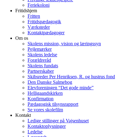
Feriekoloni
Fritidshjem
Fritten
Fritidspædagogik
Værksteder
Kontaktpædagoger
Om os
Skolens mission, vision og læringssyn
Pejlemærker
Skolens ledelse
Forældreråd
Skolens fundats
Partnerskaber
Skibsreder Per Henriksen, R. og hustrus fond
Den Danske Salmebog
Elevforeningen “Det gode minde”
Helligaandskirken
Konfirmation
Pædagogisk tilsynsrapport
Se vores skolefilm
Kontakt
Ledige stillinger på Vajsenhuset
Kontaktoplysninger
Ledelse