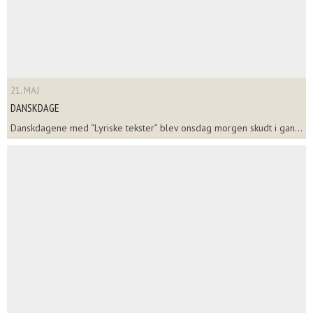
21. MAJ
DANSKDAGE
Danskdagene med “Lyriske tekster” blev onsdag morgen skudt i gan...