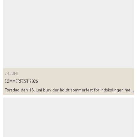
24. JUNI
SOMMERFEST 2026
Torsdag den 18. juni blev der holdt sommerfest for indskolingen me...