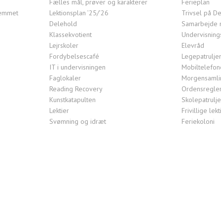
Fælles mål, prøver og karakterer
Ferieplan
jemmet
Lektionsplan ’25/’26
Trivsel på De
Delehold
Samarbejde 
Klassekvotient
Undervisning
Lejrskoler
Elevråd
Fordybelsescafé
Legepatrulje
IT i undervisningen
Mobiltelefon
Faglokaler
Morgensamlin
Reading Recovery
Ordensregle
Kunstkatapulten
Skolepatrulj
Lektier
Frivillige le
Svømning og idræt
Feriekoloni