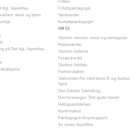
Fritten
t Kgl. Vajsenhus
Fritidspædagogik
mellem skole og hjem
Værksteder
smiljø
Kontaktpædagoger
OM OS
n
Skolens mission, vision og læringssyn
er
Pejlemærker
g på Det Kgl. Vajsenhus
Skolens ledelse
r
Forældreråd
en
Skolens fundats
ktiehjælpere
Partnerskaber
Skibsreder Per Henriksen, R. og hustrus
fond
Den Danske Salmebog
Elevforeningen “Det gode minde”
Helligaandskirken
Konfirmation
Pædagogisk tilsynsrapport
Se vores skolefilm