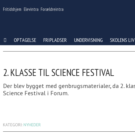
Gå
til
Fritidshjem
Elevintra
Forældreintra
indhold
OPTAGELSE
FRIPLADSER
UNDERVISNING
SKOLENS LIV
2. KLASSE TIL SCIENCE FESTIVAL
Der blev bygget med genbrugsmaterialer, da 2. klas
Science Festival i Forum.
KATEGORI:
NYHEDER