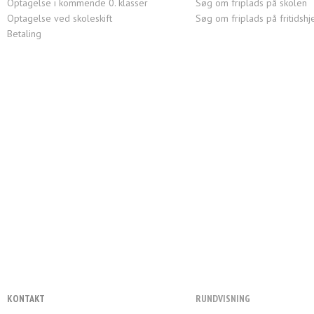
Optagelse i kommende 0. klasser
Søg om friplads på skolen
Optagelse ved skoleskift
Søg om friplads på fritidsh
Betaling
KONTAKT
RUNDVISNING