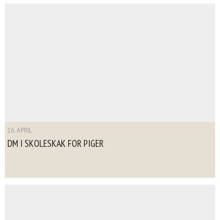
16. APRIL
DM I SKOLESKAK FOR PIGER