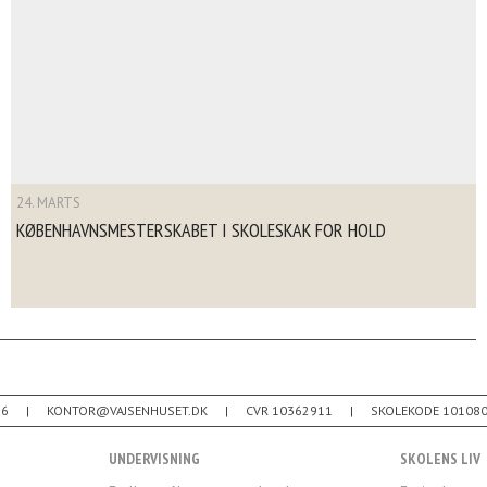
24. MARTS
KØBENHAVNSMESTERSKABET I SKOLESKAK FOR HOLD
26
KONTOR@VAJSENHUSET.DK
CVR 10362911
SKOLEKODE 10108
UNDERVISNING
SKOLENS LIV