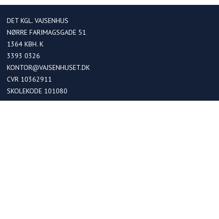
DET KGL. VAJSENHUS
NØRRE FARIMAGSGADE 51
1364
KBH. K
3393 0326
KONTOR@VAJSENHUSET.DK
CVR 10362911
SKOLEKODE 101080
OPTAGELSE
Optagelse i kommende 0. klasser
Optagelse ved skoleskift
Betaling
FRIPLADSER