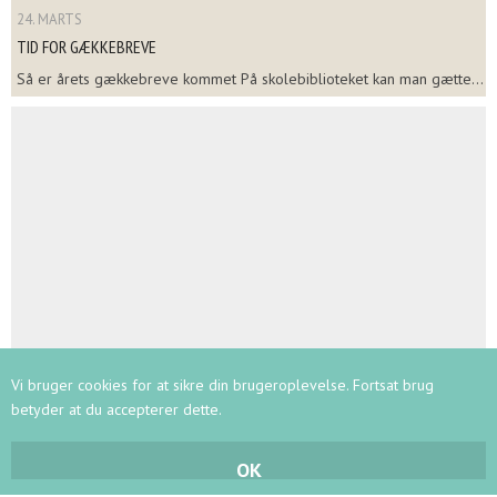
24. MARTS
TID FOR GÆKKEBREVE
Så er årets gækkebreve kommet På skolebiblioteket kan man gætte...
Vi bruger cookies for at sikre din brugeroplevelse. Fortsat brug
24. MARTS
betyder at du accepterer dette.
KØBENHAVNSMESTERSKABET I SKOLESKAK FOR HOLD
Onsdag d. 25.2. kl. 8.00 mødtes 32 ivrige og velforberedte elever i ...
OK