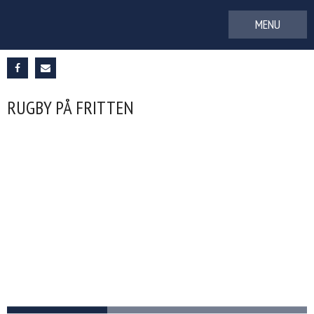
Gå
til
indhold
RUGBY PÅ FRITTEN