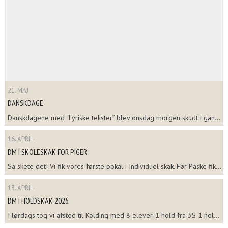
21. MAJ
DANSKDAGE
Danskdagene med “Lyriske tekster” blev onsdag morgen skudt i gan...
16. APRIL
DM I SKOLESKAK FOR PIGER
Så skete det! Vi fik vores første pokal i Individuel skak. Før Påske fik...
13. APRIL
DM I HOLDSKAK 2026
I lørdags tog vi afsted til Kolding med 8 elever. 1 hold fra 3S 1 hol...