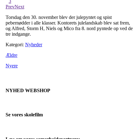
3
Prev
Next
Torsdag den 30. november blev der julepyntet og spist
pebernødder i alle klasser. Kontorets julelandskab blev sat frem,
og Alfred, Storm H, Niels og Mico fra 8. nord pyntede op ved de
tre indgange.
Kategori:
Nyheder
Ældre
Nyere
NYHED WEBSHOP
Se vores skolefilm