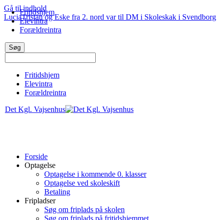
Gå til indhold
Fritidshjem
Lucia
Tristan og Eske fra 2. nord var til DM i Skoleskak i Svendborg
Elevintra
Forældreintra
Fritidshjem
Elevintra
Forældreintra
Det Kgl. Vajsenhus
Forside
Optagelse
Optagelse i kommende 0. klasser
Optagelse ved skoleskift
Betaling
Fripladser
Søg om friplads på skolen
Søg om friplads på fritidshjemmet