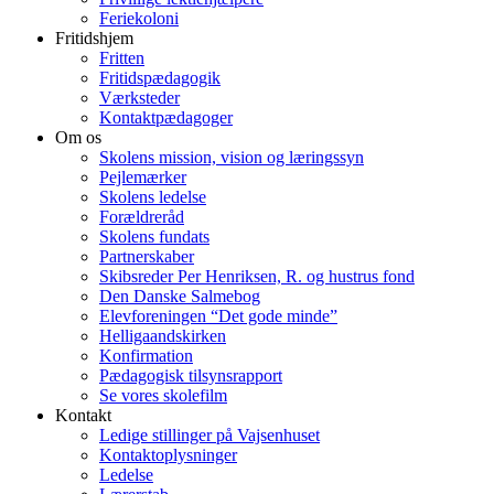
Feriekoloni
Fritidshjem
Fritten
Fritidspædagogik
Værksteder
Kontaktpædagoger
Om os
Skolens mission, vision og læringssyn
Pejlemærker
Skolens ledelse
Forældreråd
Skolens fundats
Partnerskaber
Skibsreder Per Henriksen, R. og hustrus fond
Den Danske Salmebog
Elevforeningen “Det gode minde”
Helligaandskirken
Konfirmation
Pædagogisk tilsynsrapport
Se vores skolefilm
Kontakt
Ledige stillinger på Vajsenhuset
Kontaktoplysninger
Ledelse