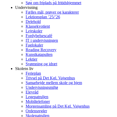
Søg om friplads på fritidshjemmet
Undervisning
Fælles mål, prøver og karakterer
Lektionsplan ’25/’26
Delehold
Klassekvotient
Lejrskoler
Fordybelsescafé
IT i undervisningen
Faglokaler
Reading Recovery
Kunstkatapulten
Lektier
Svømning og idræt
Skolens liv
Ferieplan
Trivsel på Det Kgl. Vajsenhus
Samarbejde mellem skole og hjem
Undervisningsmiljø
Elevråd
Legepatruljen
Mobiltelefoner
Morgensamling på Det Kgl. Vajsenhus
Ordensregler
Skolepatruljen