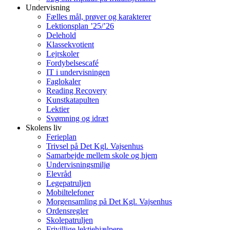
Undervisning
Fælles mål, prøver og karakterer
Lektionsplan ’25/’26
Delehold
Klassekvotient
Lejrskoler
Fordybelsescafé
IT i undervisningen
Faglokaler
Reading Recovery
Kunstkatapulten
Lektier
Svømning og idræt
Skolens liv
Ferieplan
Trivsel på Det Kgl. Vajsenhus
Samarbejde mellem skole og hjem
Undervisningsmiljø
Elevråd
Legepatruljen
Mobiltelefoner
Morgensamling på Det Kgl. Vajsenhus
Ordensregler
Skolepatruljen
Frivillige lektiehjælpere