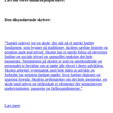
Læs om vores samarbejdspartnere:
Den tilsynsførende skriver:
“Samlet oplever jeg en skole, der står på et stærkt fagligt
fundament, som bygger på traditioner, skolens særlige historie og
position samt god trivsel. Skolen har et stærkt fokus på elevernes
faglige og sociale trivsel og samspillet omkring det hele
menneske. Stemningen på skolen er god og anerkendende og
personalet er bevidste om at støtte alle elever i deres udvikling.
Skolen arbejder systematisk med hele tiden at udvikle og
forbedre sig gennem fastlagt møder, hvor faglige dialoger og
sparring foregår. Skolens pejlemærker om det hele menneske, en
skole med udsyn og fællesskab er elementer der gennemsyrer
undervisningen, pauserne og fællessamlingerne.”
Læs mere