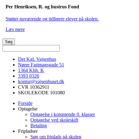
Per Henriksen, R. og hustrus Fond
Støtter nuværende og tidligere elever på skolen.
Læs mere
Det Kgl. Vajsenhus
Nørre Farimagsgade 51
1364
Kbh. K
3393 0326
kontor@vajsenhuset.dk
CVR 10362911
SKOLEKODE 101080
Forside
Optagelse
Optagelse i kommende 0. klasser
Optagelse ved skoleskift
Betaling
Fripladser
Søg om friplads på skolen