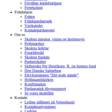
Frivillige lektiehjælpere
Feriekoloni
Fritidshjem
Fritten
Fritidspædagogik
Værksteder
Kontaktpædagoger
Om os
Skolens mission, vision og læringssyn
Pejlemærker
Skolens ledelse
Forældreråd
Skolens fundats
Partnerskaber
Skibsreder Per Henriksen, R. og hustrus fond
Den Danske Salmebog
Elevforeningen “Det gode minde”
Helligaandskirken
Konfirmation
Pædagogisk tilsynsrapport
Se vores skolefilm
Kontakt
Ledige stillinger på Vajsenhuset
Kontaktoplysninger
Ledelse