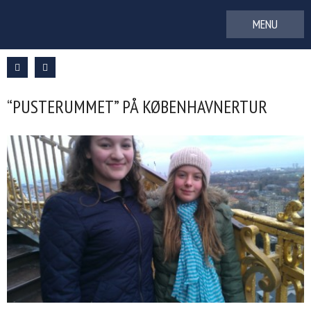
Gå
til
indhold
“PUSTERUMMET” PÅ KØBENHAVNERTUR