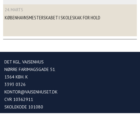
24. MARTS
KØBENHAVNSMESTERSKABET I SKOLESKAK FOR HOLD
DET KGL. VAJSENHUS
NØRRE FARIMAGSGADE 51
1364
KBH. K
3393 0326
KONTOR@VAJSENHUSET.DK
CVR 10362911
SKOLEKODE 101080
OPTAGELSE
Optagelse i kommende 0. klasser