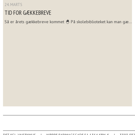
24. MARTS
TID FOR GÆKKEBREVE
Så er årets gækkebreve kommet 🐣 På skolebiblioteket kan man gæ...
DET KGL. VAJSENHUS
NØRRE FARIMAGSGADE 51
1364
KBH. K
3393 03