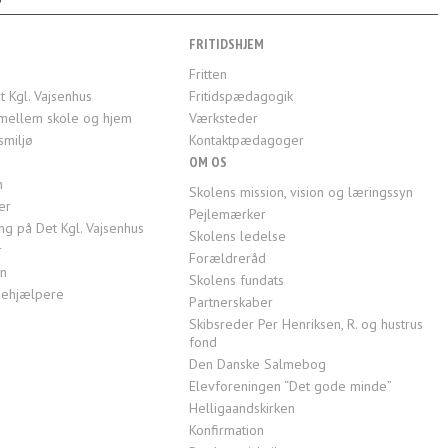
FRITIDSHJEM
Fritten
t Kgl. Vajsenhus
Fritidspædagogik
mellem skole og hjem
Værksteder
smiljø
Kontaktpædagoger
OM OS
n
Skolens mission, vision og læringssyn
er
Pejlemærker
g på Det Kgl. Vajsenhus
Skolens ledelse
r
Forældreråd
en
Skolens fundats
ktiehjælpere
Partnerskaber
Skibsreder Per Henriksen, R. og hustrus
fond
Den Danske Salmebog
Elevforeningen “Det gode minde”
Helligaandskirken
Konfirmation