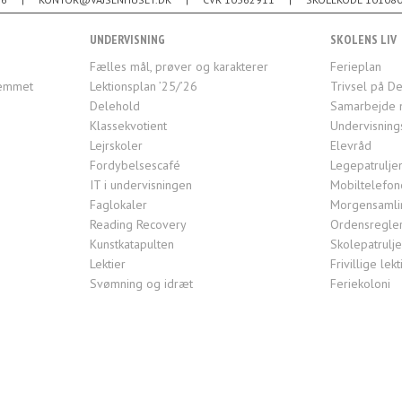
UNDERVISNING
SKOLENS LIV
Fælles mål, prøver og karakterer
Ferieplan
jemmet
Lektionsplan ’25/’26
Trivsel på De
Delehold
Samarbejde 
Klassekvotient
Undervisning
Lejrskoler
Elevråd
Fordybelsescafé
Legepatrulje
IT i undervisningen
Mobiltelefon
Faglokaler
Morgensamlin
Reading Recovery
Ordensregle
Kunstkatapulten
Skolepatrulj
Lektier
Frivillige le
Svømning og idræt
Feriekoloni