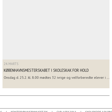
24. MARTS
KØBENHAVNSMESTERSKABET I SKOLESKAK FOR HOLD
Onsdag d. 25.2. kl. 8.00 mødtes 32 ivrige og velforberedte elever i ...
26
KONTOR@VAJSENHUSET.DK
CVR 10362911
SKOLEKODE 10108