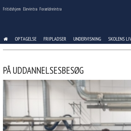
Gå
til
Fritidshjem
Elevintra
Forældreintra
indhold
OPTAGELSE
FRIPLADSER
UNDERVISNING
SKOLENS LI
PÅ UDDANNELSESBESØG