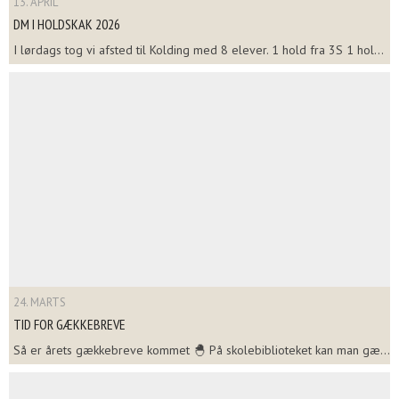
13. APRIL
DM I HOLDSKAK 2026
I lørdags tog vi afsted til Kolding med 8 elever. 1 hold fra 3S 1 hol...
24. MARTS
TID FOR GÆKKEBREVE
Så er årets gækkebreve kommet 🐣 På skolebiblioteket kan man gæ...