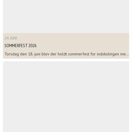
24. JUNI
SOMMERFEST 2026
Torsdag den 18. juni blev der holdt sommerfest for indskolingen me...