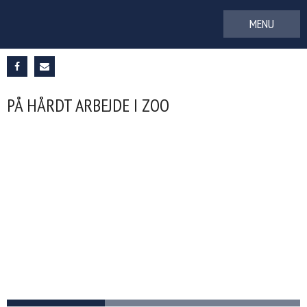
Gå
til
indhold
PÅ HÅRDT ARBEJDE I ZOO