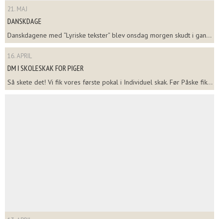
21. MAJ
DANSKDAGE
Danskdagene med “Lyriske tekster” blev onsdag morgen skudt i gan...
16. APRIL
DM I SKOLESKAK FOR PIGER
Så skete det! Vi fik vores første pokal i Individuel skak. Før Påske fik...