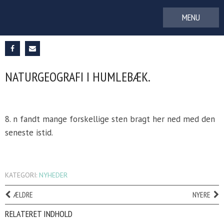
Gå
til
indhold
NATURGEOGRAFI I HUMLEBÆK.
8. n fandt mange forskellige sten bragt her ned med den
seneste istid.
KATEGORI:
NYHEDER
ÆLDRE
NYERE
RELATERET INDHOLD