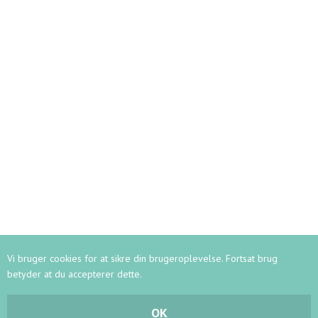
Kontaktoplysninger
Ledelse
Lærerstab
Kontor
Vagtmestre
Her bor vi
Persondata
Webshop
RUNDVISNING
Vi bruger cookies for at sikre din brugeroplevelse. Fortsat brug
betyder at du accepterer dette.
-
2
MADE BY FLOW
LOG IND
OK