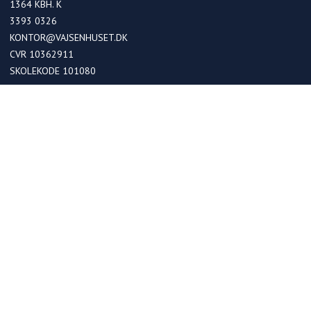
1364
KBH. K
3393 0326
KONTOR@VAJSENHUSET.DK
CVR 10362911
SKOLEKODE 101080
OPTAGELSE
Optagelse i kommende 0. klasser
Optagelse ved skoleskift
Betaling
FRIPLADSER
Søg om friplads på skolen
Søg om friplads på fritidshjemmet