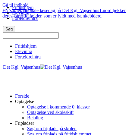
Gå til indhold
Fritidshjem
FN’s internationale læsedag på Det Kgl. Vajsenhus
1.nord tjekker
Elevintra
deres kartoffelfælder, som er fyldt med bænkebidere.
Forældreintra
Fritidshjem
Elevintra
Forældreintra
Det Kgl. Vajsenhus
Forside
Optagelse
Optagelse i kommende 0. klasser
Optagelse ved skoleskift
Betaling
Fripladser
Søg om friplads på skolen
Søg om friplads på fritidshjemmet