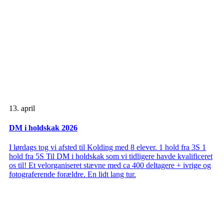
13. april
DM i holdskak 2026
I lørdags tog vi afsted til Kolding med 8 elever. 1 hold fra 3S 1
hold fra 5S Til DM i holdskak som vi tidligere havde kvalificeret
os til! Et velorganiseret stævne med ca 400 deltagere + ivrige og
fotograferende forældre. En lidt lang tur.