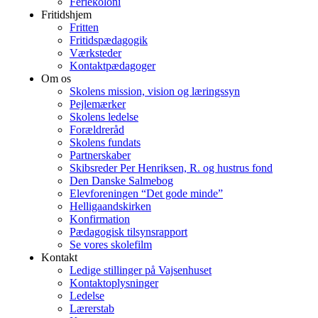
Feriekoloni
Fritidshjem
Fritten
Fritidspædagogik
Værksteder
Kontaktpædagoger
Om os
Skolens mission, vision og læringssyn
Pejlemærker
Skolens ledelse
Forældreråd
Skolens fundats
Partnerskaber
Skibsreder Per Henriksen, R. og hustrus fond
Den Danske Salmebog
Elevforeningen “Det gode minde”
Helligaandskirken
Konfirmation
Pædagogisk tilsynsrapport
Se vores skolefilm
Kontakt
Ledige stillinger på Vajsenhuset
Kontaktoplysninger
Ledelse
Lærerstab