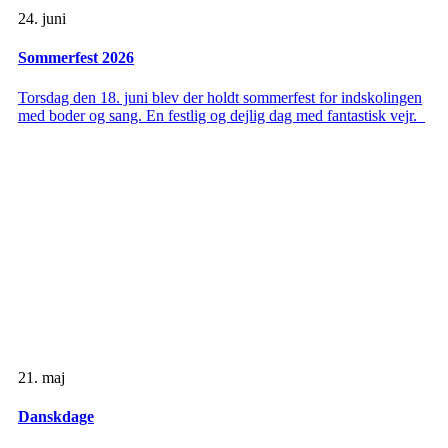
24. juni
Sommerfest 2026
Torsdag den 18. juni blev der holdt sommerfest for indskolingen
med boder og sang. En festlig og dejlig dag med fantastisk vejr.
21. maj
Danskdage