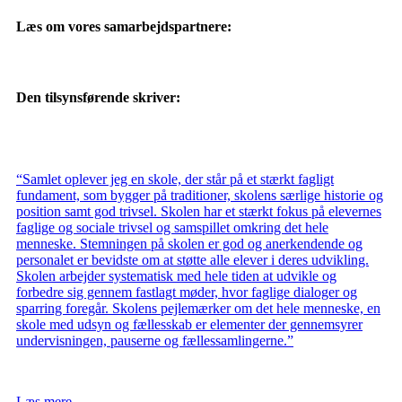
Læs om vores samarbejdspartnere:
Den tilsynsførende skriver:
“Samlet oplever jeg en skole, der står på et stærkt fagligt
fundament, som bygger på traditioner, skolens særlige historie og
position samt god trivsel. Skolen har et stærkt fokus på elevernes
faglige og sociale trivsel og samspillet omkring det hele
menneske. Stemningen på skolen er god og anerkendende og
personalet er bevidste om at støtte alle elever i deres udvikling.
Skolen arbejder systematisk med hele tiden at udvikle og
forbedre sig gennem fastlagt møder, hvor faglige dialoger og
sparring foregår. Skolens pejlemærker om det hele menneske, en
skole med udsyn og fællesskab er elementer der gennemsyrer
undervisningen, pauserne og fællessamlingerne.”
Læs mere