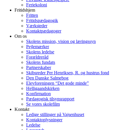
Feriekoloni
Fritidshjem
Fritten
Fritidspædagogik
Værksteder
Kontaktpædagoger
Om os
Skolens mission, vision og læringssyn
Pejlemærker
Skolens ledelse
Forældreråd
Skolens fundats
Partnerskaber
Skibsreder Per Henriksen, R. og hustrus fond
Den Danske Salmebog
Elevforeningen “Det gode minde”
Helligaandskirken
Konfirmation
Pædagogisk tilsynsrapport
Se vores skolefilm
Kontakt
Ledige stillinger på Vajsenhuset
Kontaktoplysninger
Ledelse