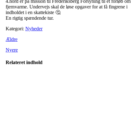
4.nord er på mission til Frederiksberg Forsyning til et forløb om
fjernvarme. Undervejs skal de løse opgaver for at få fingrene i
indholdet i en skattekiste 🤔
En rigtig spændende tur.
Kategori:
Nyheder
Ældre
Nyere
Relateret indhold