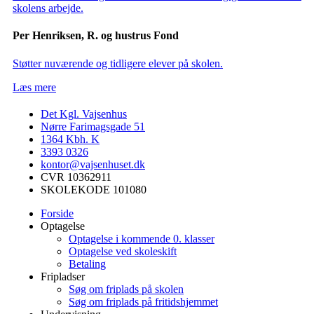
skolens arbejde.
Per Henriksen, R. og hustrus Fond
Støtter nuværende og tidligere elever på skolen.
Læs mere
Det Kgl. Vajsenhus
Nørre Farimagsgade 51
1364
Kbh. K
3393 0326
kontor@vajsenhuset.dk
CVR 10362911
SKOLEKODE 101080
Forside
Optagelse
Optagelse i kommende 0. klasser
Optagelse ved skoleskift
Betaling
Fripladser
Søg om friplads på skolen
Søg om friplads på fritidshjemmet