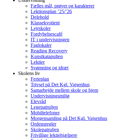
Undervisning
Fælles mål, prøver og karakterer
Lektionsplan ’25/’26
Delehold
Klassekvotient
Lejrskoler
Fordybelsescafé
IT i undervisningen
Faglokaler
Reading Recovery
Kunstkatapulten
Lektier
Svømning og idræt
Skolens liv
Ferieplan
Trivsel på Det Kgl. Vajsenhus
Samarbejde mellem skole og hjem
Undervisningsmiljø
Elevråd
Legepatruljen
Mobiltelefoner
Morgensamling på Det Kgl. Vajsenhus
Ordensregler
Skolepatruljen
Frivillige lektiehjælpere