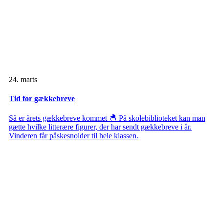
24. marts
Tid for gækkebreve
Så er årets gækkebreve kommet 🐣 På skolebiblioteket kan man
gætte hvilke litterære figurer, der har sendt gækkebreve i år.
Vinderen får påskesnolder til hele klassen.