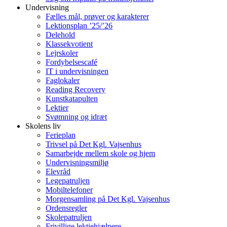
Undervisning
Fælles mål, prøver og karakterer
Lektionsplan ’25/’26
Delehold
Klassekvotient
Lejrskoler
Fordybelsescafé
IT i undervisningen
Faglokaler
Reading Recovery
Kunstkatapulten
Lektier
Svømning og idræt
Skolens liv
Ferieplan
Trivsel på Det Kgl. Vajsenhus
Samarbejde mellem skole og hjem
Undervisningsmiljø
Elevråd
Legepatruljen
Mobiltelefoner
Morgensamling på Det Kgl. Vajsenhus
Ordensregler
Skolepatruljen
Frivillige lektiehjælpere