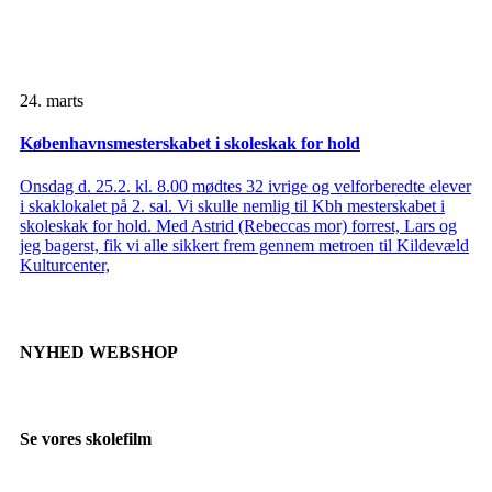
24. marts
Københavnsmesterskabet i skoleskak for hold
Onsdag d. 25.2. kl. 8.00 mødtes 32 ivrige og velforberedte elever
i skaklokalet på 2. sal. Vi skulle nemlig til Kbh mesterskabet i
skoleskak for hold. Med Astrid (Rebeccas mor) forrest, Lars og
jeg bagerst, fik vi alle sikkert frem gennem metroen til Kildevæld
Kulturcenter,
NYHED WEBSHOP
Se vores skolefilm