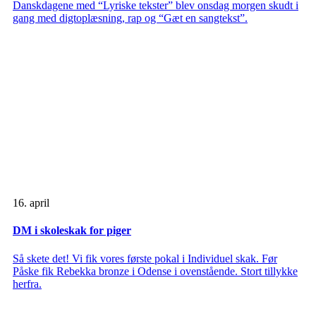
Danskdagene med “Lyriske tekster” blev onsdag morgen skudt i
gang med digtoplæsning, rap og “Gæt en sangtekst”.
16. april
DM i skoleskak for piger
Så skete det! Vi fik vores første pokal i Individuel skak. Før
Påske fik Rebekka bronze i Odense i ovenstående. Stort tillykke
herfra.