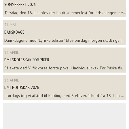
SOMMERFEST 2026
Torsdag den 18. juni blev der holdt sommerfest for indskolingen me...
21. MAJ
DANSKDAGE
Danskdagene med “Lyriske tekster” blev onsdag morgen skudt i gan...
16. APRIL
DM I SKOLESKAK FOR PIGER
Så skete det! Vi fik vores første pokal i Individuel skak. Før Påske fik...
13. APRIL
DM I HOLDSKAK 2026
I lørdags tog vi afsted til Kolding med 8 elever. 1 hold fra 3S 1 hol...