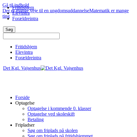
Gå til indhold
Fritidshjem
Der er mange veje til en ungdomsuddannelse
Matematik er mange
Elevintra
ting
Forældreintra
Fritidshjem
Elevintra
Forældreintra
Det Kgl. Vajsenhus
Forside
Optagelse
Optagelse i kommende 0. klasser
Optagelse ved skoleskift
Betaling
Fripladser
Søg om friplads på skolen
Søg om friplads på fritidshjemmet