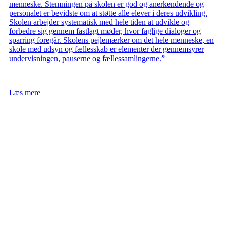
menneske. Stemningen på skolen er god og anerkendende og
personalet er bevidste om at støtte alle elever i deres udvikling.
Skolen arbejder systematisk med hele tiden at udvikle og
forbedre sig gennem fastlagt møder, hvor faglige dialoger og
sparring foregår. Skolens pejlemærker om det hele menneske, en
skole med udsyn og fællesskab er elementer der gennemsyrer
undervisningen, pauserne og fællessamlingerne.”
Læs mere