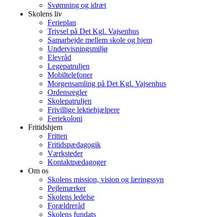
Svømning og idræt
Skolens liv
Ferieplan
Trivsel på Det Kgl. Vajsenhus
Samarbejde mellem skole og hjem
Undervisningsmiljø
Elevråd
Legepatruljen
Mobiltelefoner
Morgensamling på Det Kgl. Vajsenhus
Ordensregler
Skolepatruljen
Frivillige lektiehjælpere
Feriekoloni
Fritidshjem
Fritten
Fritidspædagogik
Værksteder
Kontaktpædagoger
Om os
Skolens mission, vision og læringssyn
Pejlemærker
Skolens ledelse
Forældreråd
Skolens fundats