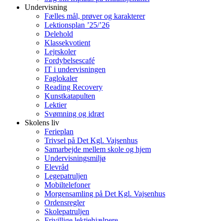
Undervisning
Fælles mål, prøver og karakterer
Lektionsplan ’25/’26
Delehold
Klassekvotient
Lejrskoler
Fordybelsescafé
IT i undervisningen
Faglokaler
Reading Recovery
Kunstkatapulten
Lektier
Svømning og idræt
Skolens liv
Ferieplan
Trivsel på Det Kgl. Vajsenhus
Samarbejde mellem skole og hjem
Undervisningsmiljø
Elevråd
Legepatruljen
Mobiltelefoner
Morgensamling på Det Kgl. Vajsenhus
Ordensregler
Skolepatruljen
Frivillige lektiehjælpere