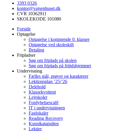
3393 0326
kontor@vajsenhuset.dk
CVR 10362911
SKOLEKODE 101080
Forside
Optagelse
Optagelse i kommende 0. klasser
Optagelse ved skoleskift
Betaling
Fripladser
Søg om friplads på skolen
Søg om friplads på fritidshjemmet
Undervisning
Fælles mål, prøver og karakterer
Lektionsplan ’25/’26
Delehold
Klassekvotient
Lejrskoler
Fordybelsescafé
IT i undervisningen
Faglokaler
Reading Recovery
Kunstkatapulten
Lektier