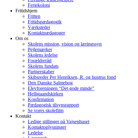
Feriekoloni
Fritidshjem
Fritten
Fritidspædagogik
Værksteder
Kontaktpædagoger
Om os
Skolens mission, vision og læringssyn
Pejlemærker
Skolens ledelse
Forældreråd
Skolens fundats
Partnerskaber
Skibsreder Per Henriksen, R. og hustrus fond
Den Danske Salmebog
Elevforeningen “Det gode minde”
Helligaandskirken
Konfirmation
Pædagogisk tilsynsrapport
Se vores skolefilm
Kontakt
Ledige stillinger på Vajsenhuset
Kontaktoplysninger
Ledelse