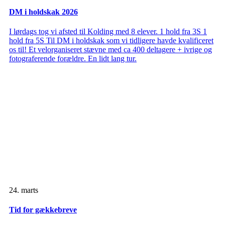
DM i holdskak 2026
I lørdags tog vi afsted til Kolding med 8 elever. 1 hold fra 3S 1
hold fra 5S Til DM i holdskak som vi tidligere havde kvalificeret
os til! Et velorganiseret stævne med ca 400 deltagere + ivrige og
fotograferende forældre. En lidt lang tur.
24. marts
Tid for gækkebreve