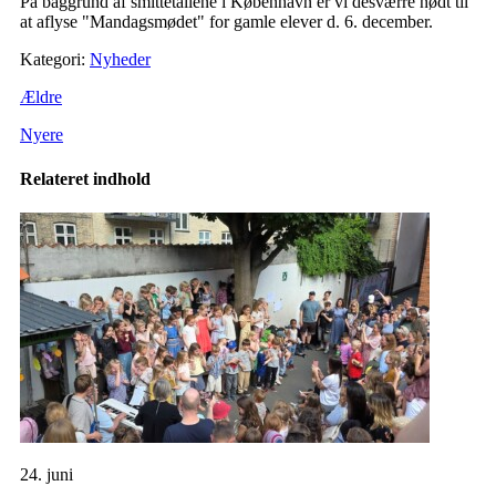
På baggrund af smittetallene i København er vi desværre nødt til
at aflyse "Mandagsmødet" for gamle elever d. 6. december.
Kategori:
Nyheder
Ældre
Nyere
Relateret indhold
24. juni