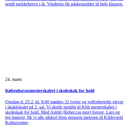
sendt gækkebreve i år. Vinderen får påskesnolder til hele klassen.
24. marts
Københavnsmesterskabet i skoleskak for hold
Onsdag d. 25.2. kl. 8.00 mødtes 32 ivrige og velforberedte elever
i skaklokalet på 2. sal. Vi skulle nemlig til Kbh mesterskabet i
skoleskak for hold. Med Astrid (Rebeccas mor) forrest, Lars og
jeg bagerst, fik vi alle sikkert frem gennem metroen til Kildevæld
Kulturcenter,