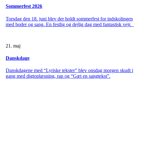
Sommerfest 2026
Torsdag den 18. juni blev der holdt sommerfest for indskolingen
med boder og sang. En festlig og dejlig dag med fantastisk vejr.
21. maj
Danskdage
Danskdagene med “Lyriske tekster” blev onsdag morgen skudt i
gang med digtoplæsning, rap og “Gæt en sangtekst”.