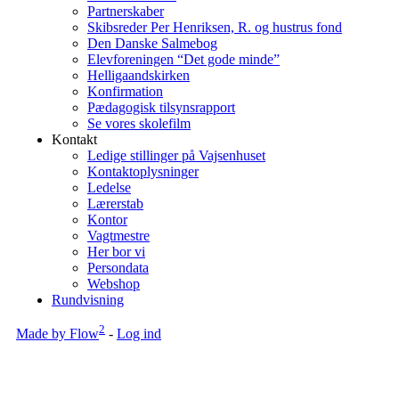
Partnerskaber
Skibsreder Per Henriksen, R. og hustrus fond
Den Danske Salmebog
Elevforeningen “Det gode minde”
Helligaandskirken
Konfirmation
Pædagogisk tilsynsrapport
Se vores skolefilm
Kontakt
Ledige stillinger på Vajsenhuset
Kontaktoplysninger
Ledelse
Lærerstab
Kontor
Vagtmestre
Her bor vi
Persondata
Webshop
Rundvisning
2
Made by Flow
-
Log ind