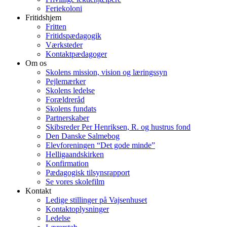
Feriekoloni
Fritidshjem
Fritten
Fritidspædagogik
Værksteder
Kontaktpædagoger
Om os
Skolens mission, vision og læringssyn
Pejlemærker
Skolens ledelse
Forældreråd
Skolens fundats
Partnerskaber
Skibsreder Per Henriksen, R. og hustrus fond
Den Danske Salmebog
Elevforeningen “Det gode minde”
Helligaandskirken
Konfirmation
Pædagogisk tilsynsrapport
Se vores skolefilm
Kontakt
Ledige stillinger på Vajsenhuset
Kontaktoplysninger
Ledelse