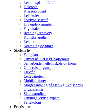
Lektionsplan ’25/’26
Delehold
Klassekvotient
Lejrskoler
Fordybelsescafé
IT i undervisningen
Faglokaler
Reading Recovery
Kunstkatapulten
Lektier
Svømning og idræt
Skolens liv
Ferieplan
Trivsel på Det Kgl. Vajsenhus
Samarbejde mellem skole og hjem
Undervisningsmiljø
Elevråd
Legepatruljen
Mobiltelefoner
Morgensamling på Det Kgl. Vajsenhus
Ordensregler
Skolepatruljen
Frivillige lektiehjælpere
Feriekoloni
Fritidshjem