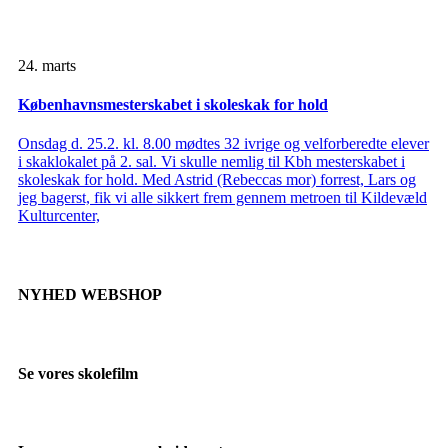
24. marts
Københavnsmesterskabet i skoleskak for hold
Onsdag d. 25.2. kl. 8.00 mødtes 32 ivrige og velforberedte elever
i skaklokalet på 2. sal. Vi skulle nemlig til Kbh mesterskabet i
skoleskak for hold. Med Astrid (Rebeccas mor) forrest, Lars og
jeg bagerst, fik vi alle sikkert frem gennem metroen til Kildevæld
Kulturcenter,
NYHED WEBSHOP
Se vores skolefilm