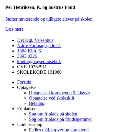
Per Henriksen, R. og hustrus Fond
Støtter nuværende og tidligere elever på skolen.
Læs mere
Det Kgl. Vajsenhus
Nørre Farimagsgade 51
1364
Kbh. K
3393 0326
kontor@vajsenhuset.dk
CVR 10362911
SKOLEKODE 101080
Forside
Optagelse
Optagelse i kommende 0. klasser
Optagelse ved skoleskift
Betaling
Fripladser
Søg om friplads på skolen
Søg om friplads på fritidshjemmet
Undervisning
Fælles mål, prøver og karakterer