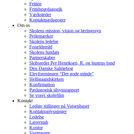
Fritten
Fritidspædagogik
Værksteder
Kontaktpædagoger
Om os
Skolens mission, vision og læringssyn
Pejlemærker
Skolens ledelse
Forældreråd
Skolens fundats
Partnerskaber
Skibsreder Per Henriksen, R. og hustrus fond
Den Danske Salmebog
Elevforeningen “Det gode minde”
Helligaandskirken
Konfirmation
Pædagogisk tilsynsrapport
Se vores skolefilm
Kontakt
Ledige stillinger på Vajsenhuset
Kontaktoplysninger
Ledelse
Lærerstab
Kontor
Vagtmestre