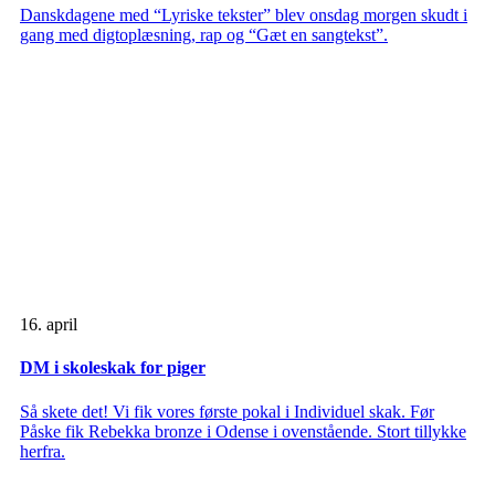
Danskdagene med “Lyriske tekster” blev onsdag morgen skudt i
gang med digtoplæsning, rap og “Gæt en sangtekst”.
16. april
DM i skoleskak for piger
Så skete det! Vi fik vores første pokal i Individuel skak. Før
Påske fik Rebekka bronze i Odense i ovenstående. Stort tillykke
herfra.