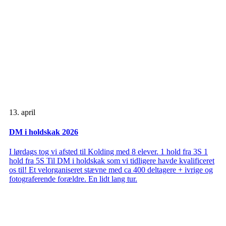
13. april
DM i holdskak 2026
I lørdags tog vi afsted til Kolding med 8 elever. 1 hold fra 3S 1
hold fra 5S Til DM i holdskak som vi tidligere havde kvalificeret
os til! Et velorganiseret stævne med ca 400 deltagere + ivrige og
fotograferende forældre. En lidt lang tur.