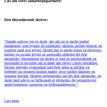
Læs om vores samarbejdspartnere:
Den tilsynsførende skriver:
“Samlet oplever jeg en skole, der står på et stærkt fagligt
fundament, som bygger på traditioner, skolens særlige historie og
position samt god trivsel. Skolen har et stærkt fokus på elevernes
faglige og sociale trivsel og samspillet omkring det hele
menneske. Stemningen på skolen er god og anerkendende og
personalet er bevidste om at støtte alle elever i deres udvikling.
Skolen arbejder systematisk med hele tiden at udvikle og
forbedre sig gennem fastlagt møder, hvor faglige dialoger og
sparring foregår. Skolens pejlemærker om det hele menneske, en
skole med udsyn og fællesskab er elementer der gennemsyrer
undervisningen, pauserne og fællessamlingerne.”
Læs mere