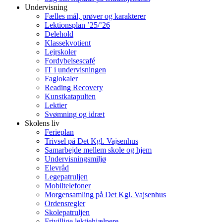
Undervisning
Fælles mål, prøver og karakterer
Lektionsplan ’25/’26
Delehold
Klassekvotient
Lejrskoler
Fordybelsescafé
IT i undervisningen
Faglokaler
Reading Recovery
Kunstkatapulten
Lektier
Svømning og idræt
Skolens liv
Ferieplan
Trivsel på Det Kgl. Vajsenhus
Samarbejde mellem skole og hjem
Undervisningsmiljø
Elevråd
Legepatruljen
Mobiltelefoner
Morgensamling på Det Kgl. Vajsenhus
Ordensregler
Skolepatruljen
Frivillige lektiehjælpere