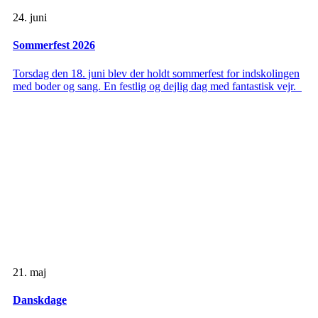
24. juni
Sommerfest 2026
Torsdag den 18. juni blev der holdt sommerfest for indskolingen
med boder og sang. En festlig og dejlig dag med fantastisk vejr.
21. maj
Danskdage