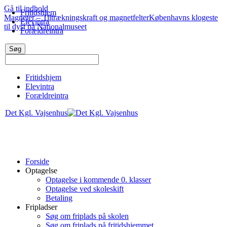
Gå til indhold
Fritidshjem
Magneter – Tiltrækningskraft og magnetfelter
Københavns klogeste
Elevintra
til dyst på Nationalmuseet
Forældreintra
Fritidshjem
Elevintra
Forældreintra
Det Kgl. Vajsenhus
Forside
Optagelse
Optagelse i kommende 0. klasser
Optagelse ved skoleskift
Betaling
Fripladser
Søg om friplads på skolen
Søg om friplads på fritidshjemmet