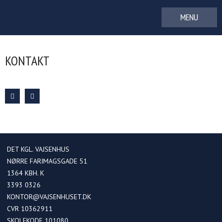
Gå
til
indhold
KONTAKT
DET KGL. VAJSENHUS
NØRRE FARIMAGSGADE 51
1364
KBH. K
3393 0326
KONTOR@VAJSENHUSET.DK
CVR 10362911
SKOLEKODE 101080