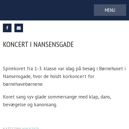
Gå
til
indhold
KONCERT I NANSENSGADE
Spirekoret fra 1.-3. klasse var idag på besøg i Børnehuset i
Nansensgade, hvor de holdt korkoncert for
børnehavebørnene.
Koret sang syv glade sommersange med klap, dans,
bevægelse og kanonsang.