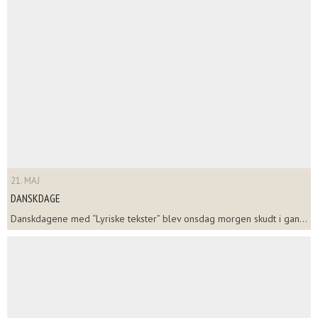
21. MAJ
DANSKDAGE
Danskdagene med “Lyriske tekster” blev onsdag morgen skudt i gan...