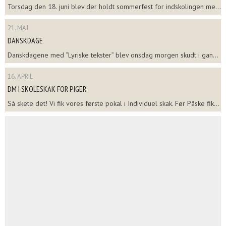
Torsdag den 18. juni blev der holdt sommerfest for indskolingen me...
21. MAJ
DANSKDAGE
Danskdagene med “Lyriske tekster” blev onsdag morgen skudt i gan...
16. APRIL
DM I SKOLESKAK FOR PIGER
Så skete det! Vi fik vores første pokal i Individuel skak. Før Påske fik...