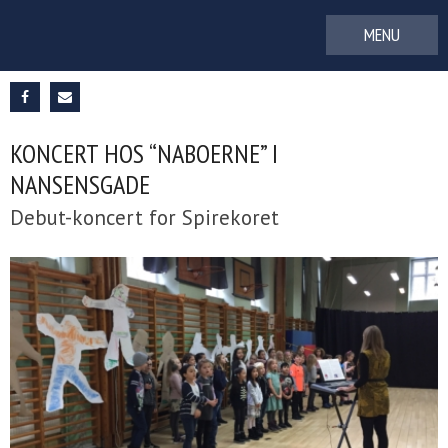
Gå
til
indhold
KONCERT HOS “NABOERNE” I
NANSENSGADE
Debut-koncert for Spirekoret