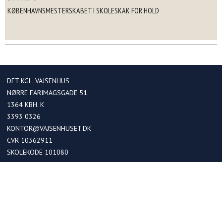
KØBENHAVNSMESTERSKABET I SKOLESKAK FOR HOLD
DET KGL. VAJSENHUS
NØRRE FARIMAGSGADE 51
1364
KBH. K
3393 0326
KONTOR@VAJSENHUSET.DK
CVR 10362911
SKOLEKODE 101080
OPTAGELSE
Optagelse i kommende 0. klasser
Optagelse ved skoleskift