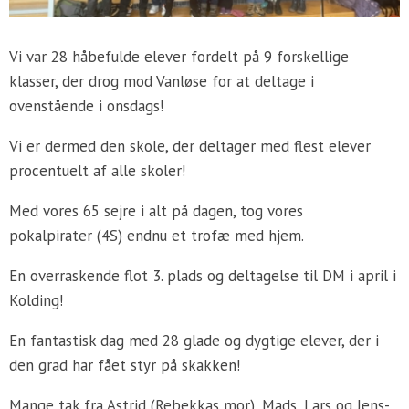
Vi var 28 håbefulde elever fordelt på 9 forskellige
klasser, der drog mod Vanløse for at deltage i
ovenstående i onsdags!
Vi er dermed den skole, der deltager med flest elever
procentuelt af alle skoler!
Med vores 65 sejre i alt på dagen, tog vores
pokalpirater (4S) endnu et trofæ med hjem.
En overraskende flot 3. plads og deltagelse til DM i april i
Kolding!
En fantastisk dag med 28 glade og dygtige elever, der i
den grad har fået styr på skakken!
Mange tak fra Astrid (Rebekkas mor), Mads, Lars og Jens-