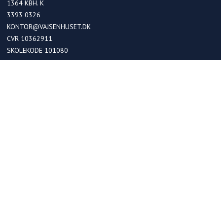
1364
KBH. K
3393 0326
KONTOR@VAJSENHUSET.DK
CVR 10362911
SKOLEKODE 101080
OPTAGELSE
Optagelse i kommende 0. klasser
Optagelse ved skoleskift
Betaling
FRIPLADSER
Søg om friplads på skolen
Søg om friplads på fritidshjemmet