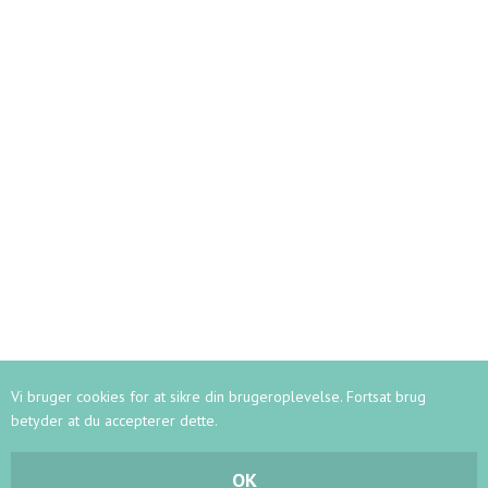
Kontaktoplysninger
Ledelse
Lærerstab
Kontor
Vagtmestre
Her bor vi
Persondata
Webshop
RUNDVISNING
Vi bruger cookies for at sikre din brugeroplevelse. Fortsat brug
betyder at du accepterer dette.
-
2
MADE BY FLOW
LOG IND
OK