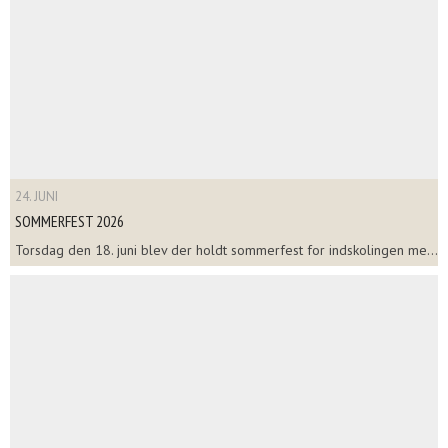
24. JUNI
SOMMERFEST 2026
Torsdag den 18. juni blev der holdt sommerfest for indskolingen me...