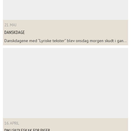
21. MAJ
DANSKDAGE
Danskdagene med “Lyriske tekster” blev onsdag morgen skudt i gan...
16. APRIL
DM I SKOLESKAK FOR PIGER