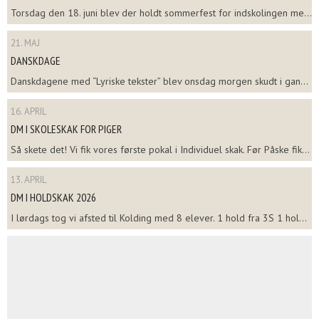
Torsdag den 18. juni blev der holdt sommerfest for indskolingen me...
21. MAJ
DANSKDAGE
Danskdagene med “Lyriske tekster” blev onsdag morgen skudt i gan...
16. APRIL
DM I SKOLESKAK FOR PIGER
Så skete det! Vi fik vores første pokal i Individuel skak. Før Påske fik...
13. APRIL
DM I HOLDSKAK 2026
I lørdags tog vi afsted til Kolding med 8 elever. 1 hold fra 3S 1 hol...