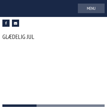
Gå
til
indhold
GLÆDELIG JUL