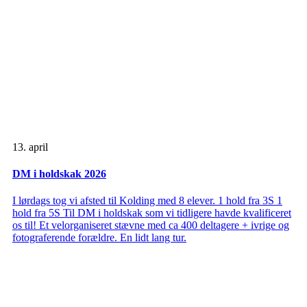
13. april
DM i holdskak 2026
I lørdags tog vi afsted til Kolding med 8 elever. 1 hold fra 3S 1
hold fra 5S Til DM i holdskak som vi tidligere havde kvalificeret
os til! Et velorganiseret stævne med ca 400 deltagere + ivrige og
fotograferende forældre. En lidt lang tur.