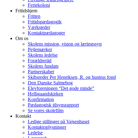
Feriekoloni
Fritidshjem
Fritten
Fritidspædagogik
Værksteder
Kontaktpædagoger
Om os
Skolens mission, vision og læringssyn
Pejlemærker
Skolens ledelse
Forældreråd
Skolens fundats
Partnerskaber
Skibsreder Per Henriksen, R. og hustrus fond
Den Danske Salmebog
Elevforeningen “Det gode minde”
Helligaandskirken
Konfirmation
Pædagogisk tilsynsrapport
Se vores skolefilm
Kontakt
Ledige stillinger på Vajsenhuset
Kontaktoplysninger
Ledelse