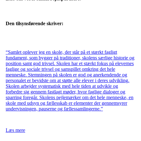
Den tilsynsførende skriver:
“Samlet oplever jeg en skole, der står på et stærkt fagligt
fundament, som bygger på traditioner, skolens særlige historie og
position samt god trivsel. Skolen har et stærkt fokus på elevernes
faglige og sociale trivsel og samspillet omkring det hele
menneske. Stemningen på skolen er god og anerkendende og
personalet er bevidste om at støtte alle elever i deres udvikling.
Skolen arbejder systematisk med hele tiden at udvikle og
forbedre sig gennem fastlagt møder, hvor faglige dialoger og
sparring foregår. Skolens pejlemærker om det hele menneske, en
skole med udsyn og fællesskab er elementer der gennemsyrer
undervisningen, pauserne og fællessamlingerne.”
Læs mere