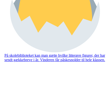
På skolebiblioteket kan man gætte hvilke litterære figurer, der har
sendt gækkebreve i år. Vinderen får påskesnolder til hele klassen.