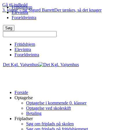
Gå til indhold
Fritidshjem
3. klasse – og Sigurd Barrett
Der tænkes, så det knager
Elevintra
Forældreintra
Fritidshjem
Elevintra
Forældreintra
Det Kgl. Vajsenhus
Forside
Optagelse
Optagelse i kommende 0. klasser
Optagelse ved skoleskift
Betaling
Fripladser
Søg om friplads på skolen
Søg om friplads på fritidshjemmet