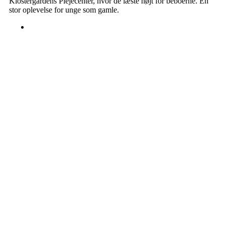
Klostergårdens Plejecenter, hvor de læste højt for beboerne. En
stor oplevelse for unge som gamle.