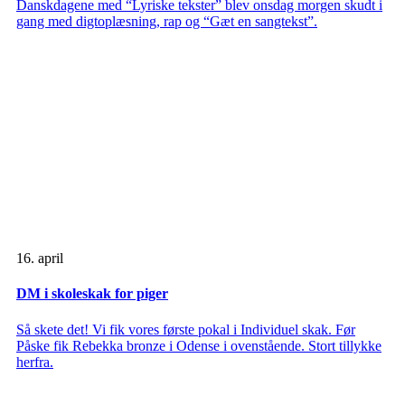
Danskdagene med “Lyriske tekster” blev onsdag morgen skudt i
gang med digtoplæsning, rap og “Gæt en sangtekst”.
16. april
DM i skoleskak for piger
Så skete det! Vi fik vores første pokal i Individuel skak. Før
Påske fik Rebekka bronze i Odense i ovenstående. Stort tillykke
herfra.