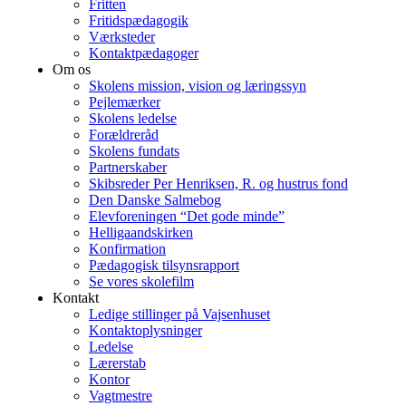
Fritten
Fritidspædagogik
Værksteder
Kontaktpædagoger
Om os
Skolens mission, vision og læringssyn
Pejlemærker
Skolens ledelse
Forældreråd
Skolens fundats
Partnerskaber
Skibsreder Per Henriksen, R. og hustrus fond
Den Danske Salmebog
Elevforeningen “Det gode minde”
Helligaandskirken
Konfirmation
Pædagogisk tilsynsrapport
Se vores skolefilm
Kontakt
Ledige stillinger på Vajsenhuset
Kontaktoplysninger
Ledelse
Lærerstab
Kontor
Vagtmestre