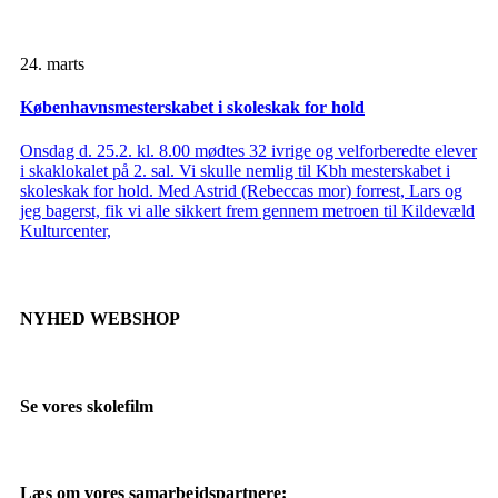
24. marts
Københavnsmesterskabet i skoleskak for hold
Onsdag d. 25.2. kl. 8.00 mødtes 32 ivrige og velforberedte elever
i skaklokalet på 2. sal. Vi skulle nemlig til Kbh mesterskabet i
skoleskak for hold. Med Astrid (Rebeccas mor) forrest, Lars og
jeg bagerst, fik vi alle sikkert frem gennem metroen til Kildevæld
Kulturcenter,
NYHED WEBSHOP
Se vores skolefilm
Læs om vores samarbejdspartnere: