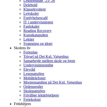
Lektionsplan ’25/’26
Delehold
Klassekvotient
Lejrskoler
Fordybelsescafé
IT i undervisningen
Faglokaler
Reading Recovery
Kunstkatapulten
Lektier
Svømning og idræt
Skolens liv
Ferieplan
Trivsel på Det Kgl. Vajsenhus
Samarbejde mellem skole og hjem
Undervisningsmiljø
Elevråd
Legepatruljen
Mobiltelefoner
Morgensamling på Det Kgl. Vajsenhus
Ordensregler
Skolepatruljen
Frivillige lektiehjælpere
Feriekoloni
Fritidshjem