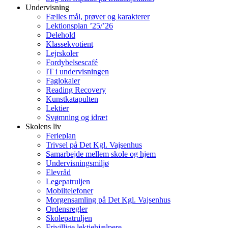
Undervisning
Fælles mål, prøver og karakterer
Lektionsplan ’25/’26
Delehold
Klassekvotient
Lejrskoler
Fordybelsescafé
IT i undervisningen
Faglokaler
Reading Recovery
Kunstkatapulten
Lektier
Svømning og idræt
Skolens liv
Ferieplan
Trivsel på Det Kgl. Vajsenhus
Samarbejde mellem skole og hjem
Undervisningsmiljø
Elevråd
Legepatruljen
Mobiltelefoner
Morgensamling på Det Kgl. Vajsenhus
Ordensregler
Skolepatruljen
Frivillige lektiehjælpere