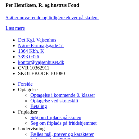
Per Henriksen, R. og hustrus Fond
Støtter nuværende og tidligere elever på skolen.
Læs mere
Det Kgl. Vajsenhus
Nørre Farimagsgade 51
1364
Kbh. K
3393 0326
kontor@vajsenhuset.dk
CVR 10362911
SKOLEKODE 101080
Forside
Optagelse
Optagelse i kommende 0. klasser
Optagelse ved skoleskift
Betaling
Fripladser
Søg om friplads på skolen
Søg om friplads på fritidshjemmet
Undervisning
Fælles mål, prøver og karakterer