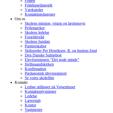
Fritten
Fritidspædagogik
Værksteder
Kontaktpædagoger
Om os
Skolens mission, vision og læringssyn
Pejlemærker
Skolens ledelse
Forældreråd
Skolens fundats
Partnerskaber
Skibsreder Per Henriksen, R. og hustrus fond
Den Danske Salmebog
Elevforeningen “Det gode minde”
Helligaandskirken
Konfirmation
Pædagogisk tilsynsrapport
Se vores skolefilm
Kontakt
Ledige stillinger på Vajsenhuset
Kontaktoplysninger
Ledelse
Lærerstab
Kontor
Vagtmestre