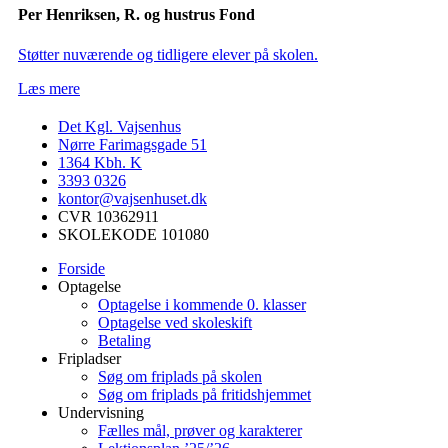
Per Henriksen, R. og hustrus Fond
Støtter nuværende og tidligere elever på skolen.
Læs mere
Det Kgl. Vajsenhus
Nørre Farimagsgade 51
1364
Kbh. K
3393 0326
kontor@vajsenhuset.dk
CVR 10362911
SKOLEKODE 101080
Forside
Optagelse
Optagelse i kommende 0. klasser
Optagelse ved skoleskift
Betaling
Fripladser
Søg om friplads på skolen
Søg om friplads på fritidshjemmet
Undervisning
Fælles mål, prøver og karakterer