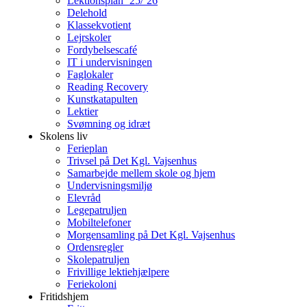
Lektionsplan ’25/’26
Delehold
Klassekvotient
Lejrskoler
Fordybelsescafé
IT i undervisningen
Faglokaler
Reading Recovery
Kunstkatapulten
Lektier
Svømning og idræt
Skolens liv
Ferieplan
Trivsel på Det Kgl. Vajsenhus
Samarbejde mellem skole og hjem
Undervisningsmiljø
Elevråd
Legepatruljen
Mobiltelefoner
Morgensamling på Det Kgl. Vajsenhus
Ordensregler
Skolepatruljen
Frivillige lektiehjælpere
Feriekoloni
Fritidshjem