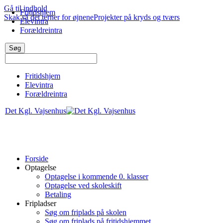
Gå til indhold
Fritidshjem
Skak så det terner for øjnene
Projekter på kryds og tværs
Elevintra
Forældreintra
Fritidshjem
Elevintra
Forældreintra
Det Kgl. Vajsenhus
Forside
Optagelse
Optagelse i kommende 0. klasser
Optagelse ved skoleskift
Betaling
Fripladser
Søg om friplads på skolen
Søg om friplads på fritidshjemmet