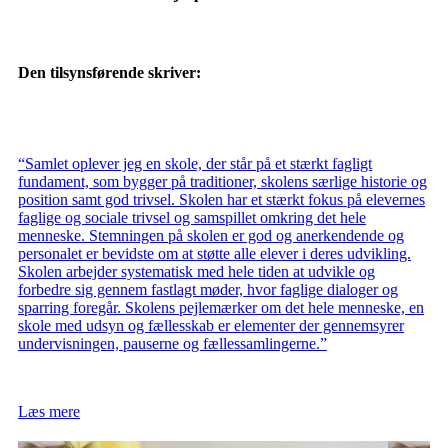
Den tilsynsførende skriver:
“Samlet oplever jeg en skole, der står på et stærkt fagligt
fundament, som bygger på traditioner, skolens særlige historie og
position samt god trivsel. Skolen har et stærkt fokus på elevernes
faglige og sociale trivsel og samspillet omkring det hele
menneske. Stemningen på skolen er god og anerkendende og
personalet er bevidste om at støtte alle elever i deres udvikling.
Skolen arbejder systematisk med hele tiden at udvikle og
forbedre sig gennem fastlagt møder, hvor faglige dialoger og
sparring foregår. Skolens pejlemærker om det hele menneske, en
skole med udsyn og fællesskab er elementer der gennemsyrer
undervisningen, pauserne og fællessamlingerne.”
Læs mere