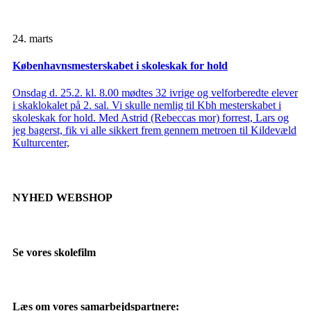
24. marts
Københavnsmesterskabet i skoleskak for hold
Onsdag d. 25.2. kl. 8.00 mødtes 32 ivrige og velforberedte elever
i skaklokalet på 2. sal. Vi skulle nemlig til Kbh mesterskabet i
skoleskak for hold. Med Astrid (Rebeccas mor) forrest, Lars og
jeg bagerst, fik vi alle sikkert frem gennem metroen til Kildevæld
Kulturcenter,
NYHED WEBSHOP
Se vores skolefilm
Læs om vores samarbejdspartnere: