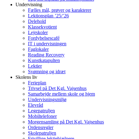
Undervisning
Fælles mål, prøver og karakterer
Lektionsplan ’25/’26
Delehold
Klassekvotient
Lejrskoler
Fordybelsescafé
IT i undervisningen
Faglokaler
Reading Recovery
Kunstkatapulten
Lektier
Svømning og idræt
Skolens liv
Ferieplan
Trivsel på Det Kgl. Vajsenhus
Samarbejde mellem skole og hjem
Undervisningsmiljø
Elevråd
Legepatruljen
Mobiltelefoner
Morgensamling på Det Kgl. Vajsenhus
Ordensregler
Skolepatruljen
Frivillige lektiehjælpere