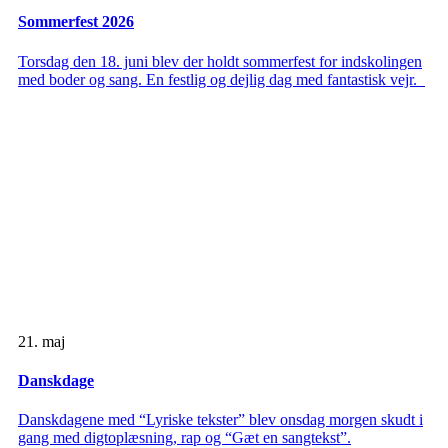
Sommerfest 2026
Torsdag den 18. juni blev der holdt sommerfest for indskolingen
med boder og sang. En festlig og dejlig dag med fantastisk vejr.
21. maj
Danskdage
Danskdagene med “Lyriske tekster” blev onsdag morgen skudt i
gang med digtoplæsning, rap og “Gæt en sangtekst”.