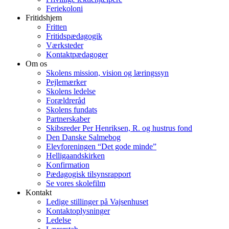
Feriekoloni
Fritidshjem
Fritten
Fritidspædagogik
Værksteder
Kontaktpædagoger
Om os
Skolens mission, vision og læringssyn
Pejlemærker
Skolens ledelse
Forældreråd
Skolens fundats
Partnerskaber
Skibsreder Per Henriksen, R. og hustrus fond
Den Danske Salmebog
Elevforeningen “Det gode minde”
Helligaandskirken
Konfirmation
Pædagogisk tilsynsrapport
Se vores skolefilm
Kontakt
Ledige stillinger på Vajsenhuset
Kontaktoplysninger
Ledelse