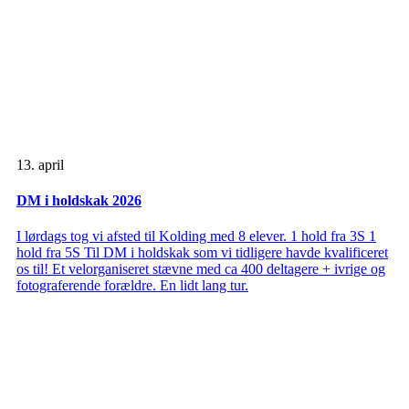
13. april
DM i holdskak 2026
I lørdags tog vi afsted til Kolding med 8 elever. 1 hold fra 3S 1
hold fra 5S Til DM i holdskak som vi tidligere havde kvalificeret
os til! Et velorganiseret stævne med ca 400 deltagere + ivrige og
fotograferende forældre. En lidt lang tur.