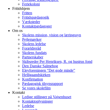
Feriekoloni
Fritidshjem
Fritten
Fritidspædagogik
Værksteder
Kontaktpædagoger
Om os
Skolens mission, vision og læringssyn
Pejlemærker
Skolens ledelse
Forældreråd
Skolens fundats
Partnerskaber
Skibsreder Per Henriksen, R. og hustrus fond
Den Danske Salmebog
Elevforeningen “Det gode minde”
Helligaandskirken
Konfirmation
Pædagogisk tilsynsrapport
Se vores skolefilm
Kontakt
Ledige stillinger på Vajsenhuset
Kontaktoplysninger
Ledelse