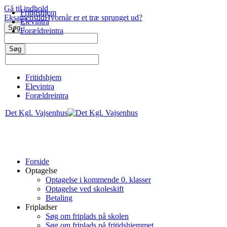
Gå til indhold
Fritidshjem
Eksamenstid
Hvornår er et træ sprunget ud?
Elevintra
Forældreintra
Fritidshjem
Elevintra
Forældreintra
Det Kgl. Vajsenhus
Forside
Optagelse
Optagelse i kommende 0. klasser
Optagelse ved skoleskift
Betaling
Fripladser
Søg om friplads på skolen
Søg om friplads på fritidshjemmet