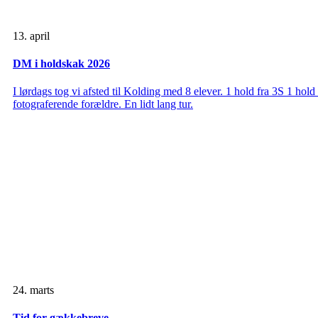
13. april
DM i holdskak 2026
I lørdags tog vi afsted til Kolding med 8 elever. 1 hold fra 3S 1 hol
fotograferende forældre. En lidt lang tur.
24. marts
Tid for gækkebreve