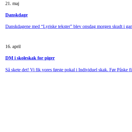
21. maj
Danskdage
Danskdagene med “Lyriske tekster” blev onsdag morgen skudt i gan
16. april
DM i skoleskak for piger
Så skete det! Vi fik vores første pokal i Individuel skak. Før Påske 