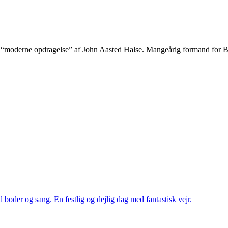
 “moderne opdragelse” af John Aasted Halse. Mangeårig formand for B
 boder og sang. En festlig og dejlig dag med fantastisk vejr.