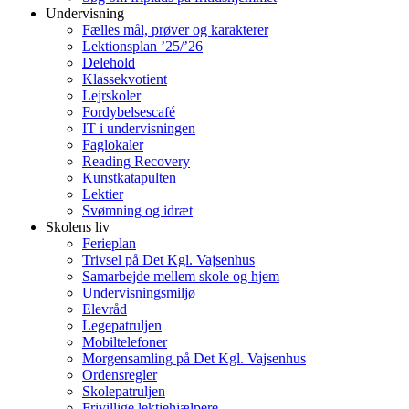
Undervisning
Fælles mål, prøver og karakterer
Lektionsplan ’25/’26
Delehold
Klassekvotient
Lejrskoler
Fordybelsescafé
IT i undervisningen
Faglokaler
Reading Recovery
Kunstkatapulten
Lektier
Svømning og idræt
Skolens liv
Ferieplan
Trivsel på Det Kgl. Vajsenhus
Samarbejde mellem skole og hjem
Undervisningsmiljø
Elevråd
Legepatruljen
Mobiltelefoner
Morgensamling på Det Kgl. Vajsenhus
Ordensregler
Skolepatruljen
Frivillige lektiehjælpere