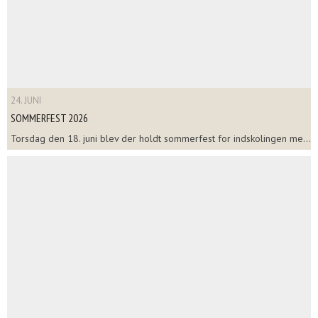
24. JUNI
SOMMERFEST 2026
Torsdag den 18. juni blev der holdt sommerfest for indskolingen me...