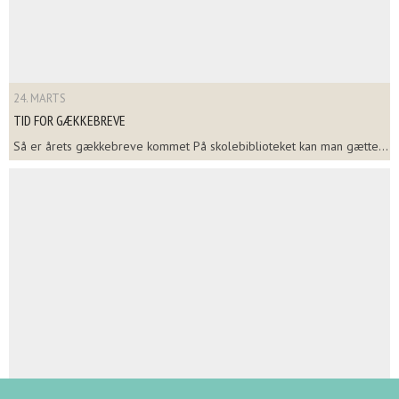
24. MARTS
TID FOR GÆKKEBREVE
Så er årets gækkebreve kommet På skolebiblioteket kan man gætte...
24. MARTS