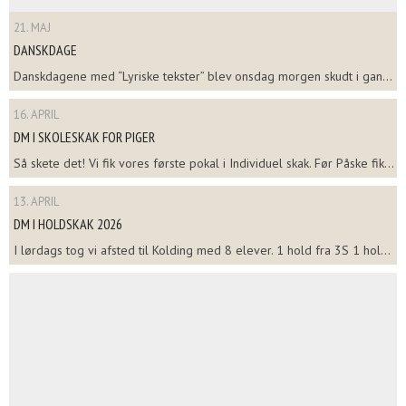
21. MAJ
DANSKDAGE
Danskdagene med “Lyriske tekster” blev onsdag morgen skudt i gan...
16. APRIL
DM I SKOLESKAK FOR PIGER
Så skete det! Vi fik vores første pokal i Individuel skak. Før Påske fik...
13. APRIL
DM I HOLDSKAK 2026
I lørdags tog vi afsted til Kolding med 8 elever. 1 hold fra 3S 1 hol...