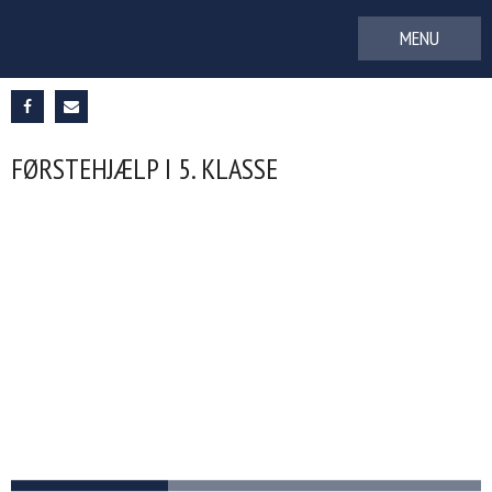
Gå
til
indhold
FØRSTEHJÆLP I 5. KLASSE