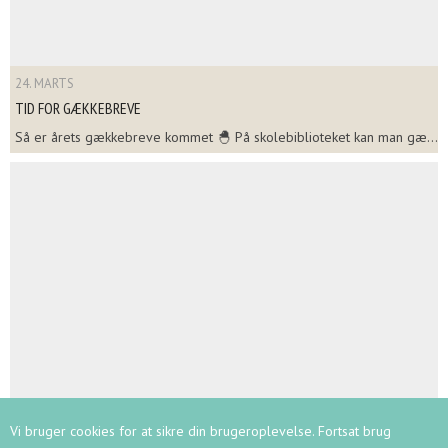
24. MARTS
TID FOR GÆKKEBREVE
Så er årets gækkebreve kommet 🐣 På skolebiblioteket kan man gæ...
24. MARTS
Vi bruger cookies for at sikre din brugeroplevelse. Fortsat brug
KØBENHAVNSMESTERSKABET I SKOLESKAK FOR HOLD