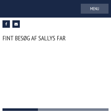
Gå
til
indhold
FINT BESØG AF SALLYS FAR