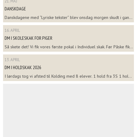
21. MAJ
DANSKDAGE
Danskdagene med “Lyriske tekster” blev onsdag morgen skudt i gan...
16. APRIL
DM I SKOLESKAK FOR PIGER
Så skete det! Vi fik vores første pokal i Individuel skak. Før Påske fik...
13. APRIL
DM I HOLDSKAK 2026
I lørdags tog vi afsted til Kolding med 8 elever. 1 hold fra 3S 1 hol...