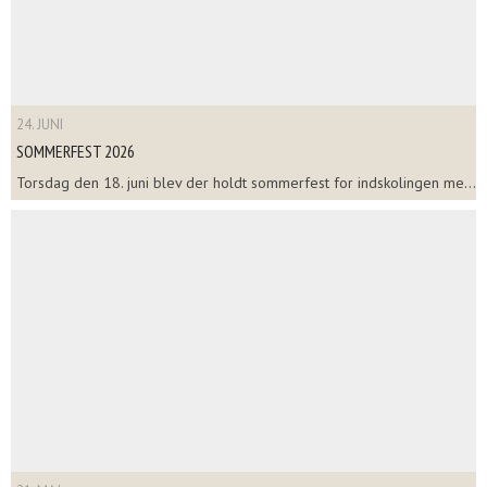
24. JUNI
SOMMERFEST 2026
Torsdag den 18. juni blev der holdt sommerfest for indskolingen me...