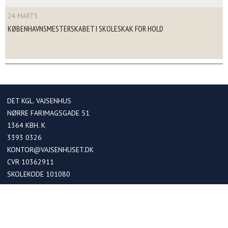
24. MARTS
KØBENHAVNSMESTERSKABET I SKOLESKAK FOR HOLD
DET KGL. VAJSENHUS
NØRRE FARIMAGSGADE 51
1364
KBH. K
3393 0326
KONTOR@VAJSENHUSET.DK
CVR 10362911
SKOLEKODE 101080
OPTAGELSE
Optagelse i kommende 0. klasser