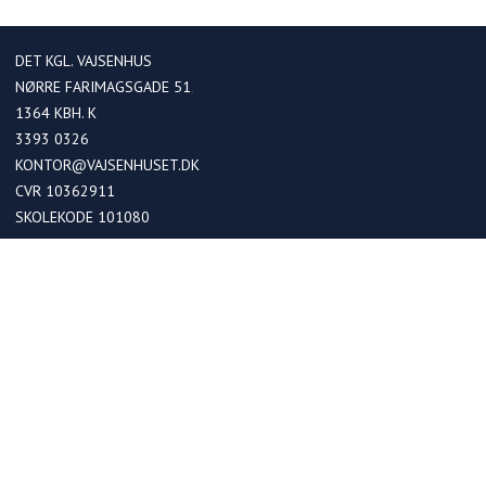
DET KGL. VAJSENHUS
NØRRE FARIMAGSGADE 51
1364
KBH. K
3393 0326
KONTOR@VAJSENHUSET.DK
CVR 10362911
SKOLEKODE 101080
OPTAGELSE
Optagelse i kommende 0. klasser
Optagelse ved skoleskift
Betaling
FRIPLADSER