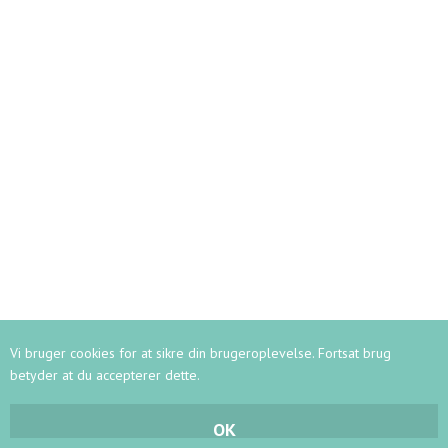
Kontaktoplysninger
Ledelse
Lærerstab
Kontor
Vagtmestre
Her bor vi
Persondata
Webshop
RUNDVISNING
Vi bruger cookies for at sikre din brugeroplevelse. Fortsat brug
betyder at du accepterer dette.
-
2
MADE BY FLOW
LOG IND
OK