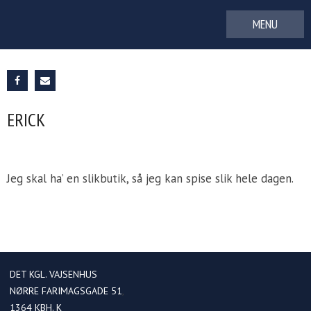
Gå
til
indhold
ERICK
Jeg skal ha’ en slikbutik, så jeg kan spise slik hele dagen.
DET KGL. VAJSENHUS
NØRRE FARIMAGSGADE 51
1364
KBH. K