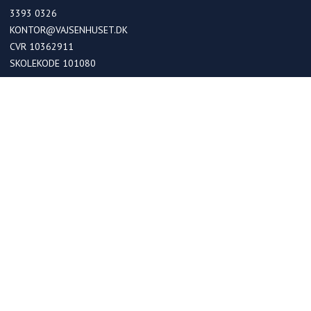
3393 0326
KONTOR@VAJSENHUSET.DK
CVR 10362911
SKOLEKODE 101080
OPTAGELSE
Optagelse i kommende 0. klasser
Optagelse ved skoleskift
Betaling
FRIPLADSER
Søg om friplads på skolen
Søg om friplads på fritidshjemmet