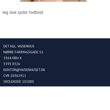
Jeg skal spille fodbold
DET KGL. VAJSENHUS
NØRRE FARIMAGSGADE 51
1364
KBH. K
3393 0326
KONTOR@VAJSENHUSET.DK
CVR 10362911
SKOLEKODE 101080
OPTAGELSE
Optagelse i kommende 0. klasser